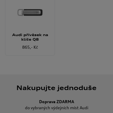
Audi přívěsek na
klíče Q8
865
,- Kč
Nakupujte jednoduše
Doprava ZDARMA
do vybraných výdejních míst Audi