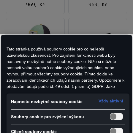
969
,- Kč
969
,- Kč
Tato stránka používá soubory cookie pro co nejlepší
uživatelskou zkušenost. Pro zajištění funkčnosti webu byly
nastaveny nezbytně nutné soubory cookie. Níže si můžete
Audi dětská
Audi držák
nastavit volbu souborů cookie vyžadujících souhlas, nebo
kšiltovka ADUI
registrační značky
rovnou přijmout všechny soubory cookie. Tímto dojde ke
565
,- Kč
298
,- Kč
zpracování identifikačních údajů našimi partnery. Upozornění k
předávání údajů podle čl. 49 odst. 1 písm. a) GDPR: Jako
marketingové a výkonnostní soubory cookie je mimo jiné
používán Google Analytics. Nelze vyloučit, že společnost
Vždy aktivní
Naprosto nezbytné soubory cookie
Google Ireland jako náš smluvní partner předává osobní údaje
do USA (zejména společnosti Google LLC). Ve Spojených
Soubory cookie pro zvýšení výkonu
státech neexistuje úroveň ochrany osobních údajů věcně
rovnocenná Evropské unii a chybí rozhodnutí Evropské komise
o odpovídající ochraně. Z toho pro vás mohou vyplývat rizika,
Cílené soubory cookie