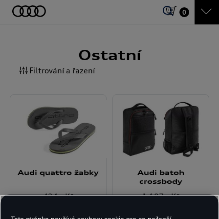
0
Ostatní
Filtrování a řazení
Audi quattro žabky
Audi batoh
crossbody
434
,- Kč
1.197
,- Kč