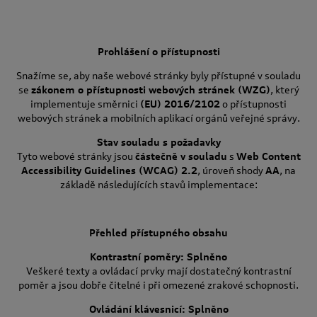
Prohlášení o přístupnosti
Snažíme se, aby naše webové stránky byly přístupné v souladu
se
zákonem o přístupnosti webových stránek (WZG)
, který
implementuje směrnici
(EU) 2016/2102
o přístupnosti
webových stránek a mobilních aplikací orgánů veřejné správy.
Stav souladu s požadavky
Tyto webové stránky jsou
částečně v souladu
s
Web Content
Accessibility Guidelines (WCAG) 2.2
, úroveň shody
AA
, na
základě následujících stavů implementace:
Přehled přístupného obsahu
Kontrastní poměry: Splněno
Veškeré texty a ovládací prvky mají dostatečný kontrastní
poměr a jsou dobře čitelné i při omezené zrakové schopnosti.
Ovládání klávesnicí: Splněno