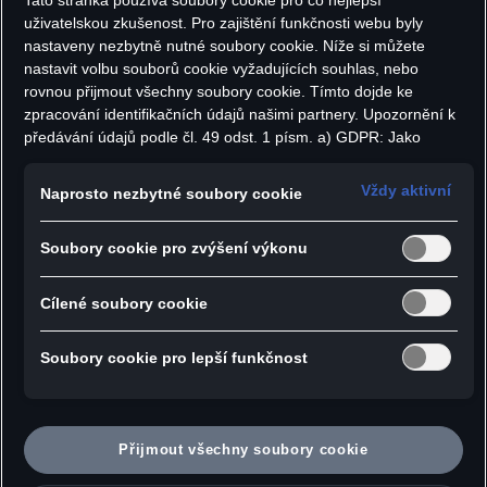
Tato stránka používá soubory cookie pro co nejlepší
uživatelskou zkušenost. Pro zajištění funkčnosti webu byly
nastaveny nezbytně nutné soubory cookie. Níže si můžete
nastavit volbu souborů cookie vyžadujících souhlas, nebo
rovnou přijmout všechny soubory cookie. Tímto dojde ke
zpracování identifikačních údajů našimi partnery. Upozornění k
předávání údajů podle čl. 49 odst. 1 písm. a) GDPR: Jako
marketingové a výkonnostní soubory cookie je mimo jiné
Audi Sport šátek
Audi šála
používán Google Analytics. Nelze vyloučit, že společnost
Vždy aktivní
multifunkční
Naprosto nezbytné soubory cookie
Google Ireland jako náš smluvní partner předává osobní údaje
253
,- Kč
927
,- Kč
do USA (zejména společnosti Google LLC). Ve Spojených
Soubory cookie pro zvýšení výkonu
státech neexistuje úroveň ochrany osobních údajů věcně
rovnocenná Evropské unii a chybí rozhodnutí Evropské komise
o odpovídající ochraně. Z toho pro vás mohou vyplývat rizika,
Cílené soubory cookie
protože v USA nemůžete účinně uplatnit svá práva subjektu
údajů, v USA neexistují zásady ochrany osobních údajů a nelze
Soubory cookie pro lepší funkčnost
vyloučit, že na základě platných zákonů mohou bezpečnostní
orgány USA získat přístup k údajům, přičemž zásahy do vašich
Nakupujte jednoduše
osobních práv a svobod nejsou omezeny na absolutně
nezbytný rozsah. Pokud povolíte ukládání souborů cookie pro
Přijmout všechny soubory cookie
marketingové účely nebo výkonnostních souborů cookie také
Doprava ZDARMA
poskytovatelům služeb v USA, vyjadřujete tím zároveň v