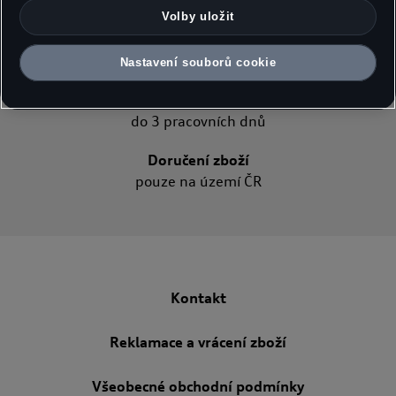
do vybraných výdejních míst Audi
souladu s čl. 49 odst. 1 písm. a) GDPR souhlas s předáváním
Volby uložit
osobních údajů obsažených v příslušných souborech cookie.
Vrácení zboží ZDARMA
Podrobnosti k souborům cookie používaným pro Google
do 14 dnů
Nastavení souborů cookie
Analytics najdete v Nastavení souborů cookie na konci webové
stránky nebo na jak Google zpracovává osobní údaje. Souhlas
Standardní dodání
můžete kdykoli udělit, odmítnout nebo odvolat. Správcem této
do 3 pracovních dnů
webové stránky a souborů cookie je Porsche Česká republika
s.r.o. Podrobné informace o souborech cookie naleznete v
Doručení zboží
Zásadách používání souborů cookie nebo v Nastavení souborů
pouze na území ČR
cookie. Nastavení souborů cookie naleznete na konci webové
stránky.
Google zpracovává osobní údaje
Kontakt
Reklamace a vrácení zboží
Všeobecné obchodní podmínky