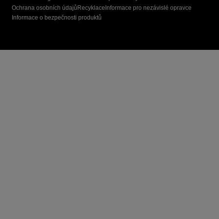
Ochrana osobních údajů
Recyklace
Informace pro nezávislé opravce
Informace o bezpečnosti produktů