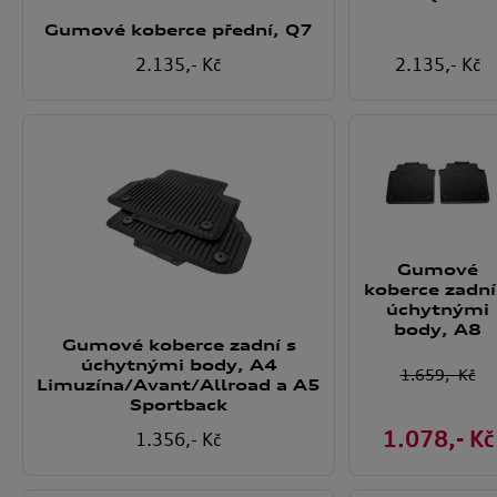
Gumové koberce přední, Q7
2.135
,- Kč
2.135
,- Kč
Gumové
koberce zadní
úchytnými
body, A8
Gumové koberce zadní s
úchytnými body, A4
1.659
,- Kč
Limuzína/Avant/Allroad a A5
Sportback
1.078
,- Kč
1.356
,- Kč