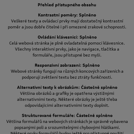
Přehled přístupného obsahu
Kontrastní poměry: Splněno
Veškeré texty a ovládací prvky mají dostatečný kontrastní
poměr a jsou dobře čitelné i při omezené zrakové schopnosti.
Ovládání klávesnicí: Splněno
Celá webová stránka je plně ovladatelná pomocí klávesnice.
Všechny interaktivní prvky, jako je navigace, tlačítka a
formuláře, jsou přístupné bez myši.
Responzivní zobrazení: Splněno
Webové stránky fungují na různých koncových zařízeních a
podporují zvětšení textu bez ztráty funkčnosti.
Alternativní texty k obrázkům: Částečně splněno
Většina obrázků a grafiky je opatřena výstižnými
alternativními texty. Některé obrázky je ještě třeba
odpovídajícími alternativními texty doplnit.
Strukturované formuláře: Částečně splněno
Většina formulářů na webových stránkách je správně vybavena
popsanými poli a srozumitelnými chybovými hláškami.
Některé prvky formulářů budou ještě pro přístupné použití