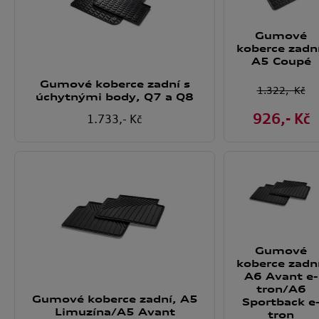
Gumové
koberce zadn
A5 Coupé
Gumové koberce zadní s
1.322
,- Kč
úchytnými body, Q7 a Q8
926
,- Kč
1.733
,- Kč
Gumové
koberce zadn
A6 Avant e-
tron/A6
Gumové koberce zadní, A5
Sportback e
Limuzína/A5 Avant
tron