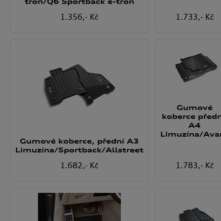
tron/Q6 Sportback e-tron
1.356
,- Kč
1.733
,- Kč
Gumové
koberce předn
A4
Limuzína/Ava
Gumové koberce, přední A3
Limuzína/Sportback/Allstreet
1.682
,- Kč
1.783
,- Kč