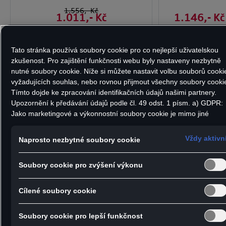
1.556
,- Kč
1.011
,- Kč
1.146
,- Kč
Tato stránka používá soubory cookie pro co nejlepší uživatelskou
zkušenost. Pro zajištění funkčnosti webu byly nastaveny nezbytně
nutné soubory cookie. Níže si můžete nastavit volbu souborů cooki
vyžadujících souhlas, nebo rovnou přijmout všechny soubory cooki
Tímto dojde ke zpracování identifikačních údajů našimi partnery.
Upozornění k předávání údajů podle čl. 49 odst. 1 písm. a) GDPR:
Gumové
Jako marketingové a výkonnostní soubory cookie je mimo jiné
koberce předn
používán Google Analytics. Nelze vyloučit, že společnost Google
A5 Sportbac
Ireland jako náš smluvní partner předává osobní údaje do USA
Vždy aktivn
Naprosto nezbytné soubory cookie
Gumové koberce přední, A5
(zejména společnosti Google LLC). Ve Spojených státech neexistuj
Limuzína/A5 Avant
úroveň ochrany osobních údajů věcně rovnocenná Evropské unii a
Soubory cookie pro zvýšení výkonu
chybí rozhodnutí Evropské komise o odpovídající ochraně. Z toho
1.783
,- Kč
1.783
,- Kč
pro vás mohou vyplývat rizika, protože v USA nemůžete účinně
uplatnit svá práva subjektu údajů, v USA neexistují zásady ochrany
Cílené soubory cookie
osobních údajů a nelze vyloučit, že na základě platných zákonů
mohou bezpečnostní orgány USA získat přístup k údajům, přičemž
Soubory cookie pro lepší funkčnost
zásahy do vašich osobních práv a svobod nejsou omezeny na