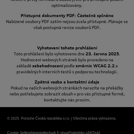
optimalizovány.
Přístupné dokumenty PDF: Částečně splněno
Nabízené soubory PDF zatím nejsou zcela přístupné. Plánuje se
však postupná revize souborů PDF.
Vyhotovení tohoto prohlášení
Toto prohlášení bylo vyhotoveno dne
23. června 2025
.
Hodnocení webových stránek bylo provedeno na
základě
sebehodnocení
podle
směrnic WCAG 2.2
a
pravidelných interních testů s podporou technologií.
Zpětná vazba a kontaktní údaje
Pokud na našich webových stránkách narazíte na překážky
nebo potřebujete zobrazit obsah v pro vás přístupné formě,
kontaktujte nás prosím.
© 2025. Porsche Česká republika s.r.o. | Všechna práva vyhrazena.
Cookie Setting
Newsletter
Audi E-shop
Podmínky užití
Tiráž