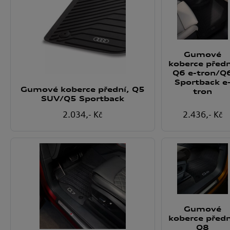
Gumové
koberce předn
Q6 e-tron/Q
Sportback e
Gumové koberce přední, Q5
tron
SUV/Q5 Sportback
2.034
,- Kč
2.436
,- Kč
Gumové
koberce předn
Q8