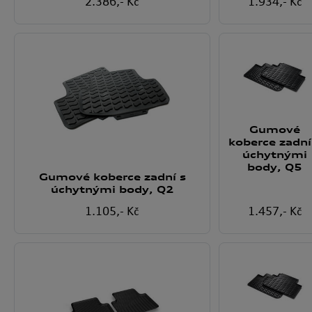
2.386
,- Kč
1.934
,- Kč
Gumové
koberce zadní
úchytnými
body, Q5
Gumové koberce zadní s
úchytnými body, Q2
1.105
,- Kč
1.457
,- Kč