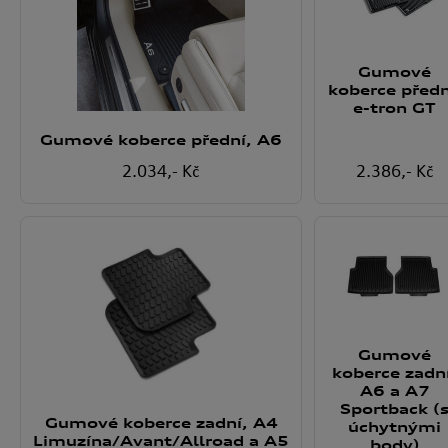
Gumové
koberce předn
e-tron GT
Gumové koberce přední, A6
2.034
,- Kč
2.386
,- Kč
Gumové
koberce zadn
A6 a A7
Sportback (
Gumové koberce zadní, A4
úchytnými
Limuzína/Avant/Allroad a A5
body)