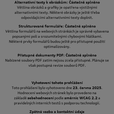
Alternativní texty k obrázkům: Částečně splněno
Většina obrázků a grafiky je opatřena výstižnými
alternativními texty. Některé obrázky je ještě třeba
odpovídajícími alternativními texty doplnit.
Strukturované formuláře: Částečně splněno
Většina formulářů na webových stránkách je správně vybavena
popsanými poli a srozumitelnými chybovými hláškami.
Některé prvky formulářů budou ještě pro přístupné použití
optimalizovány.
Přístupné dokumenty PDF: Částečně splněno
Nabízené soubory PDF zatím nejsou zcela přístupné. Plánuje se
však postupná revize souborů PDF.
Vyhotovení tohoto prohlášení
Toto prohlášení bylo vyhotoveno dne
23. června 2025
.
Hodnocení webových stránek bylo provedeno na
základě
sebehodnocení
podle
směrnic WCAG 2.2
a
pravidelných interních testů s podporou technologií.
Zpětná vazba a kontaktní údaje