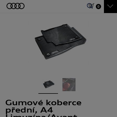
0
Gumové koberce
přední, A4