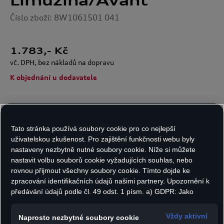
Limuzína/Avant
Číslo zboží: 8W1061501 041
1.783
,- Kč
vč. DPH, bez nákladů na dopravu
K objednání u dodavatele
Počet kusů:
Tato stránka používá soubory cookie pro co nejlepší
uživatelskou zkušenost. Pro zajištění funkčnosti webu byly
nastaveny nezbytně nutné soubory cookie. Níže si můžete
nastavit volbu souborů cookie vyžadujících souhlas, nebo
Do košíku
rovnou přijmout všechny soubory cookie. Tímto dojde ke
zpracování identifikačních údajů našimi partnery. Upozornění k
předávání údajů podle čl. 49 odst. 1 písm. a) GDPR: Jako
marketingové a výkonnostní soubory cookie je mimo jiné
- Koberce do každého počasí s nápisem modelu
používán Google Analytics. Nelze vyloučit, že společnost
Vždy aktivní
Naprosto nezbytné soubory cookie
A4
Google Ireland jako náš smluvní partner předává osobní údaje