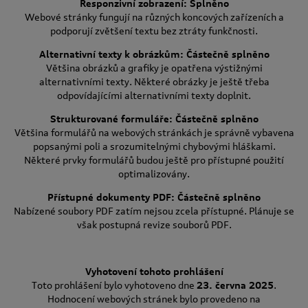
Responzivní zobrazení: Splněno
Webové stránky fungují na různých koncových zařízeních a
podporují zvětšení textu bez ztráty funkčnosti.
Alternativní texty k obrázkům: Částečně splněno
Většina obrázků a grafiky je opatřena výstižnými
alternativními texty. Některé obrázky je ještě třeba
odpovídajícími alternativními texty doplnit.
Strukturované formuláře: Částečně splněno
Většina formulářů na webových stránkách je správně vybavena
popsanými poli a srozumitelnými chybovými hláškami.
Některé prvky formulářů budou ještě pro přístupné použití
optimalizovány.
Přístupné dokumenty PDF: Částečně splněno
Nabízené soubory PDF zatím nejsou zcela přístupné. Plánuje se
však postupná revize souborů PDF.
Vyhotovení tohoto prohlášení
Toto prohlášení bylo vyhotoveno dne
23. června 2025
.
Hodnocení webových stránek bylo provedeno na