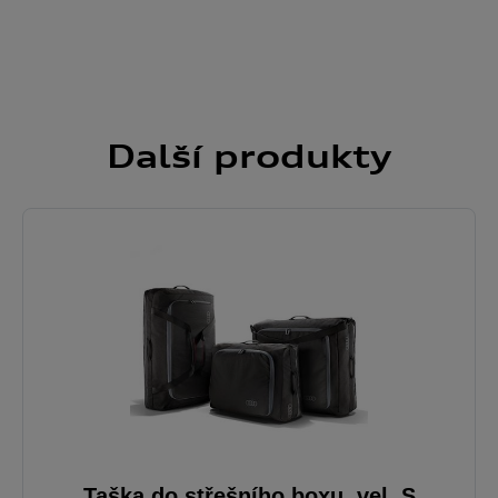
Další
produkty
Taška do střešního boxu, vel. S