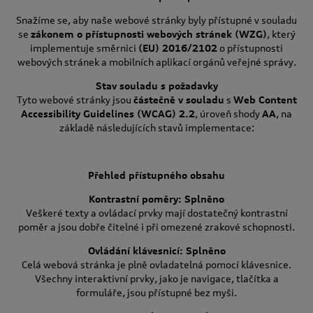
Snažíme se, aby naše webové stránky byly přístupné v souladu
se
zákonem o přístupnosti webových stránek (WZG)
, který
implementuje směrnici
(EU) 2016/2102
o přístupnosti
webových stránek a mobilních aplikací orgánů veřejné správy.
Stav souladu s požadavky
Tyto webové stránky jsou
částečně v souladu
s
Web Content
Accessibility Guidelines (WCAG) 2.2
, úroveň shody
AA
, na
základě následujících stavů implementace:
Přehled přístupného obsahu
Kontrastní poměry: Splněno
Veškeré texty a ovládací prvky mají dostatečný kontrastní
poměr a jsou dobře čitelné i při omezené zrakové schopnosti.
Ovládání klávesnicí: Splněno
Celá webová stránka je plně ovladatelná pomocí klávesnice.
Všechny interaktivní prvky, jako je navigace, tlačítka a
formuláře, jsou přístupné bez myši.