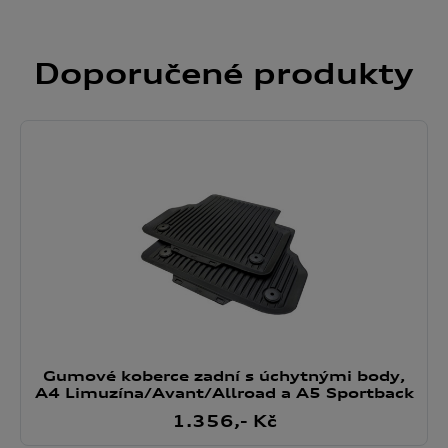
cookie. Nastavení souborů cookie naleznete na konci webové
stránky.
Google zpracovává osobní údaje
Doporučené
produkty
Gumové koberce zadní s úchytnými body,
A4 Limuzína/Avant/Allroad a A5 Sportback
1.356
,- Kč