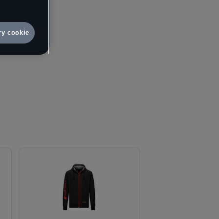
e.
10
vá osobní
ry cookie