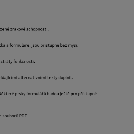
ezené zrakové schopnosti.
tka a formuláře, jsou přístupné bez myši.
ztráty funkčnosti.
ídajícími alternativními texty doplnit.
ěkteré prvky formulářů budou ještě pro přístupné
ze souborů PDF.