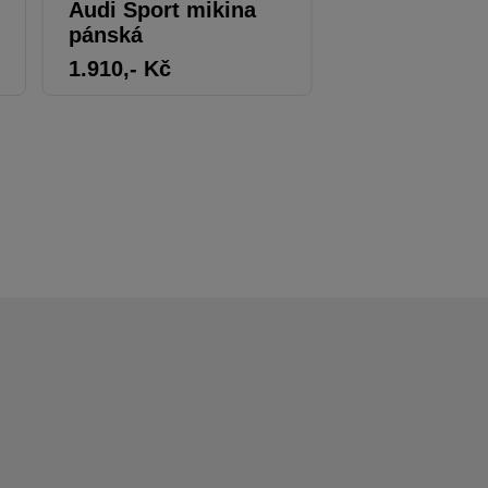
Audi Sport mikina
Audi bluzon
pánská
1.910
,- Kč
1.424
,- Kč