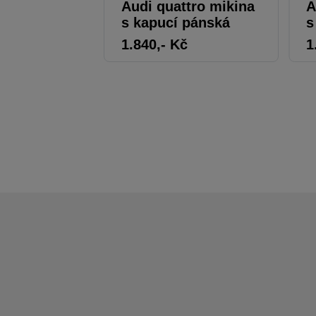
Audi quattro mikina
A
s kapucí pánská
s
1.840
,- Kč
1