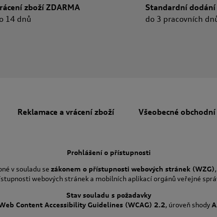
rácení zboží ZDARMA
Standardní dodání
o 14 dnů
do 3 pracovních dn
Reklamace a vrácení zboží
Všeobecné obchodní
Prohlášení o přístupnosti
pné v souladu se
zákonem o přístupnosti webových stránek (WZG)
ístupnosti webových stránek a mobilních aplikací orgánů veřejné sprá
Stav souladu s požadavky
Web Content Accessibility Guidelines (WCAG) 2.2
, úroveň shody
A