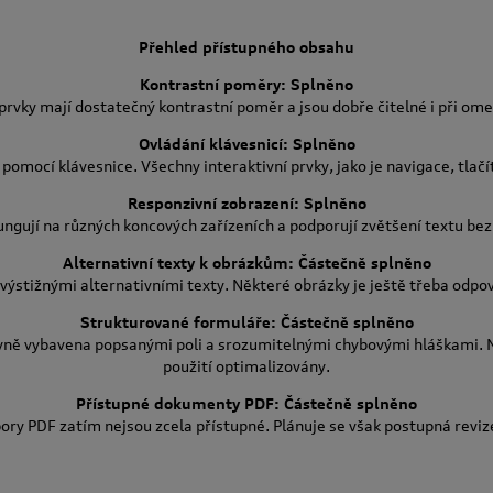
Přehled přístupného obsahu
Kontrastní poměry: Splněno
 prvky mají dostatečný kontrastní poměr a jsou dobře čitelné i při om
Ovládání klávesnicí: Splněno
pomocí klávesnice. Všechny interaktivní prvky, jako je navigace, tlačí
Responzivní zobrazení: Splněno
ngují na různých koncových zařízeních a podporují zvětšení textu bez 
Alternativní texty k obrázkům: Částečně splněno
výstižnými alternativními texty. Některé obrázky je ještě třeba odpov
Strukturované formuláře: Částečně splněno
vně vybavena popsanými poli a srozumitelnými chybovými hláškami. N
použití optimalizovány.
Přístupné dokumenty PDF: Částečně splněno
ry PDF zatím nejsou zcela přístupné. Plánuje se však postupná revi