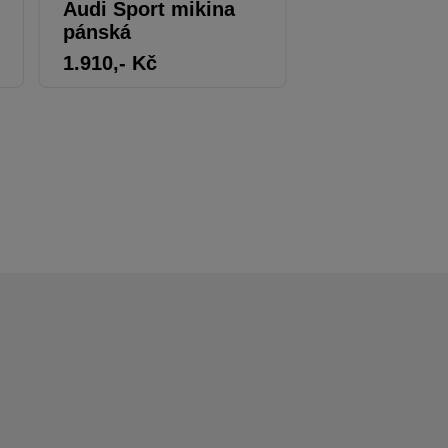
Audi Sport mikina
Audi bluzon
pánská
1.910
,- Kč
1.424
,- Kč