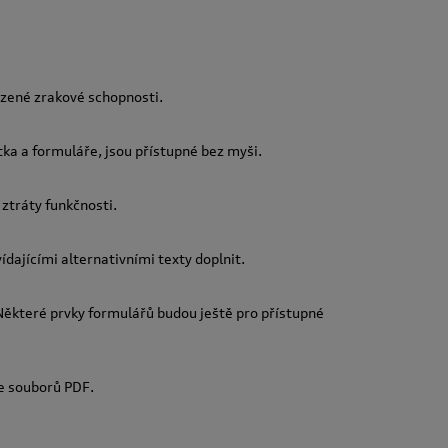
ezené zrakové schopnosti.
tka a formuláře, jsou přístupné bez myši.
ztráty funkčnosti.
ídajícími alternativními texty doplnit.
ěkteré prvky formulářů budou ještě pro přístupné
ze souborů PDF.