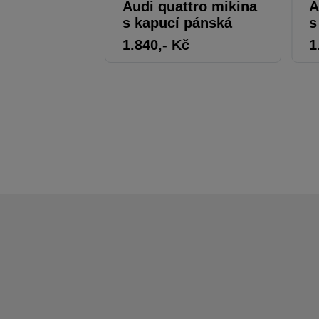
Audi quattro mikina
A
s kapucí pánská
s
1.840
,- Kč
1