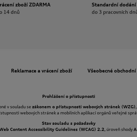
rácení zboží ZDARMA
Standardní dodání
o 14 dnů
do 3 pracovních dn
Reklamace a vrácení zboží
Všeobecné obchodní
Prohlášení o přístupnosti
pné v souladu se
zákonem o přístupnosti webových stránek (WZG)
ístupnosti webových stránek a mobilních aplikací orgánů veřejné sprá
Stav souladu s požadavky
Web Content Accessibility Guidelines (WCAG) 2.2
, úroveň shody
A