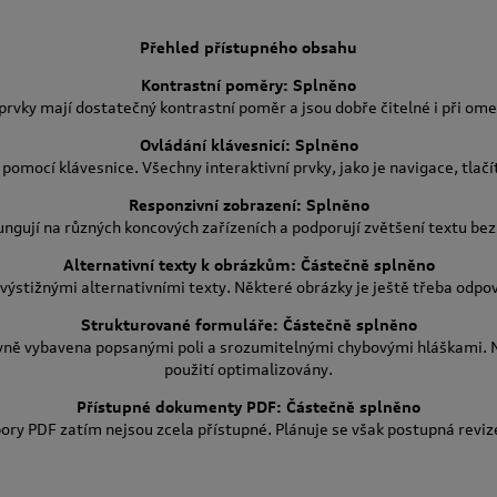
Přehled přístupného obsahu
Kontrastní poměry: Splněno
 prvky mají dostatečný kontrastní poměr a jsou dobře čitelné i při om
Ovládání klávesnicí: Splněno
pomocí klávesnice. Všechny interaktivní prvky, jako je navigace, tlačí
Responzivní zobrazení: Splněno
ngují na různých koncových zařízeních a podporují zvětšení textu bez 
Alternativní texty k obrázkům: Částečně splněno
výstižnými alternativními texty. Některé obrázky je ještě třeba odpov
Strukturované formuláře: Částečně splněno
vně vybavena popsanými poli a srozumitelnými chybovými hláškami. N
použití optimalizovány.
Přístupné dokumenty PDF: Částečně splněno
ry PDF zatím nejsou zcela přístupné. Plánuje se však postupná revi