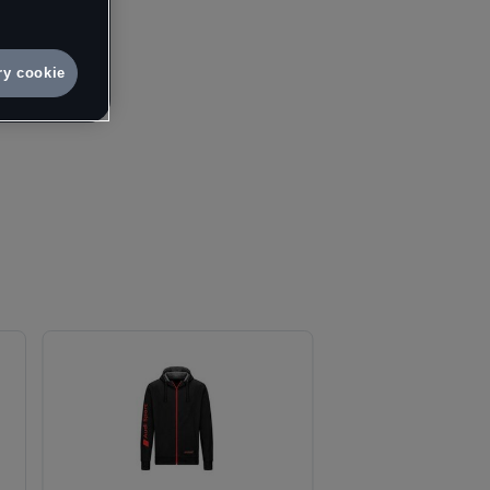
e.
10
vá osobní
ry cookie