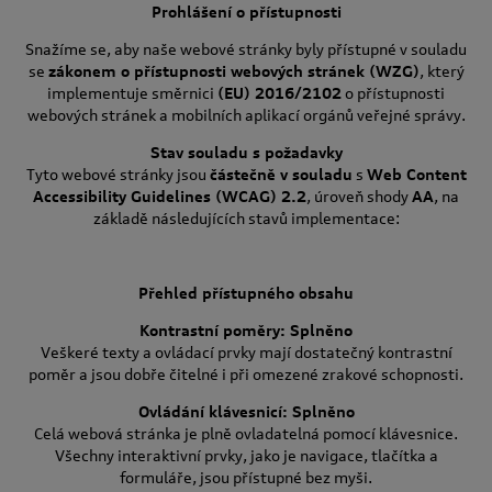
Prohlášení o přístupnosti
Snažíme se, aby naše webové stránky byly přístupné v souladu
se
zákonem o přístupnosti webových stránek (WZG)
, který
implementuje směrnici
(EU) 2016/2102
o přístupnosti
webových stránek a mobilních aplikací orgánů veřejné správy.
Stav souladu s požadavky
Tyto webové stránky jsou
částečně v souladu
s
Web Content
Accessibility Guidelines (WCAG) 2.2
, úroveň shody
AA
, na
základě následujících stavů implementace:
Přehled přístupného obsahu
Kontrastní poměry: Splněno
Veškeré texty a ovládací prvky mají dostatečný kontrastní
poměr a jsou dobře čitelné i při omezené zrakové schopnosti.
Ovládání klávesnicí: Splněno
Celá webová stránka je plně ovladatelná pomocí klávesnice.
Všechny interaktivní prvky, jako je navigace, tlačítka a
formuláře, jsou přístupné bez myši.