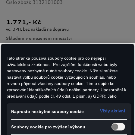
Číslo zboží: 3132101003
1.771
,- Kč
vč. DPH, bez nákladů na dopravu
Skladem v omezeném množství
Tato stránka používá soubory cookie pro co nejlepší
Velikost:
Počet kusů:
uživatelskou zkušenost. Pro zajištění funkčnosti webu byly
nastaveny nezbytně nutné soubory cookie. Níže si můžete
nastavit volbu souborů cookie vyžadujících souhlas, nebo
rovnou přijmout všechny soubory cookie. Tímto dojde ke
zpracování identifikačních údajů našimi partnery. Upozornění k
Do košíku
předávání údajů podle čl. 49 odst. 1 písm. a) GDPR: Jako
marketingové a výkonnostní soubory cookie je mimo jiné
používán Google Analytics. Nelze vyloučit, že společnost
Vždy aktivní
Naprosto nezbytné soubory cookie
Google Ireland jako náš smluvní partner předává osobní údaje
- Pánské triko Audi v módním střihu s dlouhým
do USA (zejména společnosti Google LLC). Ve Spojených
rukávem
Soubory cookie pro zvýšení výkonu
státech neexistuje úroveň ochrany osobních údajů věcně
- Límec s patentním knoflíkem
rovnocenná Evropské unii a chybí rozhodnutí Evropské komise