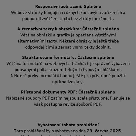
Responzivní zobrazení: Splněno
Webové stránky fungují na různých koncových zařízeních a
podporují zvětšení textu bez ztráty funkčnosti.
Alternativní texty k obrázkům: Částečně splněno
Většina obrázků a grafiky je opatřena výstižnými
alternativními texty. Některé obrázky je ještě třeba
odpovídajícími alternativními texty doplnit.
Strukturované formuláře: Částečně splněno
Většina formulářů na webových stránkách je správně vybavena
popsanými poli a srozumitelnými chybovými hláškami.
Některé prvky formulářů budou ještě pro přístupné použití
optimalizovány.
Přístupné dokumenty PDF: Částečně splněno
Nabízené soubory PDF zatím nejsou zcela přístupné. Plánuje se
však postupná revize souborů PDF.
Vyhotovení tohoto prohlášení
Toto prohlášení bylo vyhotoveno dne
23. června 2025
.