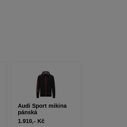
Audi Sport mikina
Audi bluzon
pánská
1.910
,- Kč
1.424
,- Kč