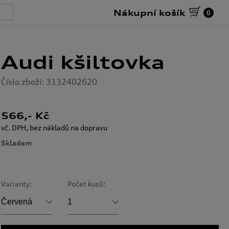
Nákupní košík
0
Audi kšiltovka
Číslo zboží: 3132402620
566
,- Kč
vč. DPH, bez nákladů na dopravu
Skladem
Varianty:
Počet kusů:
Černá
1