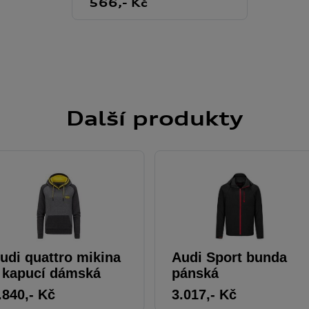
566
,- Kč
Další
produkty
udi quattro mikina
Audi Sport bunda
 kapucí dámská
pánská
.840
,- Kč
3.017
,- Kč