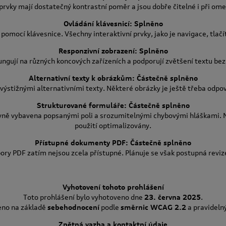
 prvky mají dostatečný kontrastní poměr a jsou dobře čitelné i při om
Ovládání klávesnicí: Splněno
pomocí klávesnice. Všechny interaktivní prvky, jako je navigace, tlačí
Responzivní zobrazení: Splněno
ngují na různých koncových zařízeních a podporují zvětšení textu bez 
Alternativní texty k obrázkům: Částečně splněno
výstižnými alternativními texty. Některé obrázky je ještě třeba odpov
Strukturované formuláře: Částečně splněno
vně vybavena popsanými poli a srozumitelnými chybovými hláškami. N
použití optimalizovány.
Přístupné dokumenty PDF: Částečně splněno
ry PDF zatím nejsou zcela přístupné. Plánuje se však postupná revi
Vyhotovení tohoto prohlášení
Toto prohlášení bylo vyhotoveno dne
23. června 2025
.
eno na základě
sebehodnocení
podle
směrnic WCAG 2.2
a pravidelný
Zpětná vazba a kontaktní údaje