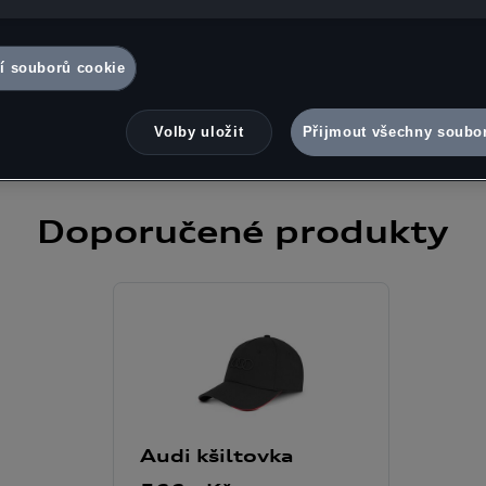
okie na konci webové stránky nebo na jak Google zpracovává osobní ú
žete kdykoli udělit, odmítnout nebo odvolat. Správcem této webové st
okie je Porsche Česká republika s.r.o. Podrobné informace o souborec
í souborů cookie
v Zásadách používání souborů cookie nebo v Nastavení souborů cooki
souborů cookie naleznete na konci webové stránky.
Google zpracová
Volby uložit
Přijmout všechny soubo
Doporučené
produkty
Audi kšiltovka