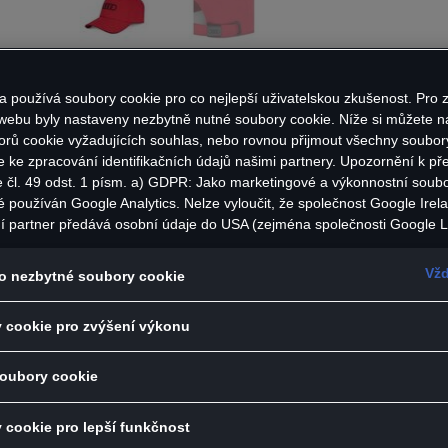
a používá soubory cookie pro co nejlepší uživatelskou zkušenost. Pro z
 webu byly nastaveny nezbytně nutné soubory cookie. Níže si můžete na
šiltovka s kontrastním 3D logem Audi na přední stran
orů cookie vyžadujících souhlas, nebo rovnou přijmout všechny soubor
e ke zpracování identifikačních údajů našimi partnery. Upozornění k př
o nastavení velikosti v matné černé barvě s logem Aud
e čl. 49 odst. 1 písm. a) GDPR: Jako marketingové a výkonnostní soub
lná velikost (55-59 cm)
é používán Google Analytics. Nelze vyloučit, že společnost Google Irel
 65 % polyester, 35 % bavlna
í partner předává osobní údaje do USA (zejména společnosti Google L
státech neexistuje úroveň ochrany osobních údajů věcně rovnocenná 
rvená
bí rozhodnutí Evropské komise o odpovídající ochraně. Z toho pro vás
Vžd
o nezbytné soubory cookie
zika, protože v USA nemůžete účinně uplatnit svá práva subjektu údajů,
 zásady ochrany osobních údajů a nelze vyloučit, že na základě platnýc
 cookie pro zvýšení výkonu
ečnostní orgány USA získat přístup k údajům, přičemž zásahy do vaš
ráv a svobod nejsou omezeny na absolutně nezbytný rozsah. Pokud po
ouborů cookie pro marketingové účely nebo výkonnostních souborů coo
soubory cookie
lům služeb v USA, vyjadřujete tím zároveň v souladu s čl. 49 odst. 1 p
as s předáváním osobních údajů obsažených v příslušných souborech
 cookie pro lepší funkčnost
i k souborům cookie používaným pro Google Analytics najdete v Nasta