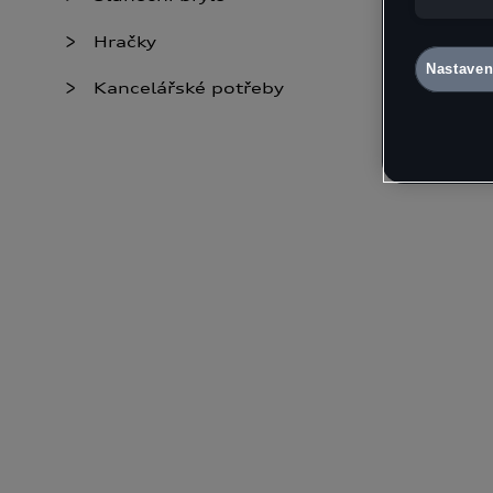
souborů co
Souhlas mů
Hračky
souborů co
Nastaven
naleznete 
Kancelářské potřeby
Nastavení 
údaje