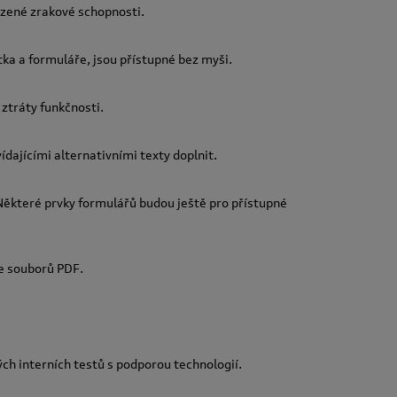
ezené zrakové schopnosti.
tka a formuláře, jsou přístupné bez myši.
ztráty funkčnosti.
ídajícími alternativními texty doplnit.
ěkteré prvky formulářů budou ještě pro přístupné
ze souborů PDF.
ch interních testů s podporou technologií.