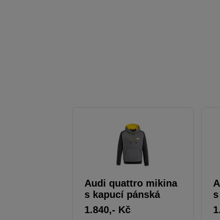
Audi quattro mikina
A
s kapucí pánská
s
1.840
,- Kč
1