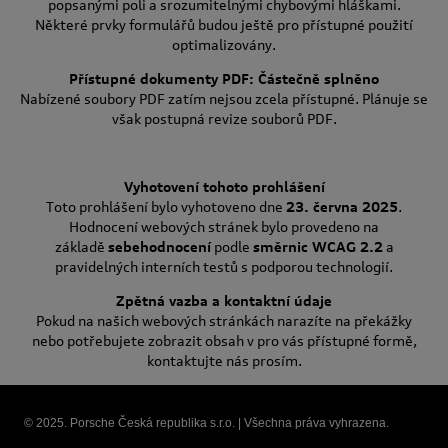
popsanými poli a srozumitelnými chybovými hláškami.
Některé prvky formulářů budou ještě pro přístupné použití
optimalizovány.
Přístupné dokumenty PDF: Částečně splněno
Nabízené soubory PDF zatím nejsou zcela přístupné. Plánuje se
však postupná revize souborů PDF.
Vyhotovení tohoto prohlášení
Toto prohlášení bylo vyhotoveno dne
23. června 2025
.
Hodnocení webových stránek bylo provedeno na
základě
sebehodnocení
podle
směrnic WCAG 2.2
a
pravidelných interních testů s podporou technologií.
Zpětná vazba a kontaktní údaje
Pokud na našich webových stránkách narazíte na překážky
nebo potřebujete zobrazit obsah v pro vás přístupné formě,
kontaktujte nás prosím.
© 2025. Porsche Česká republika s.r.o. | Všechna práva vyhrazena.