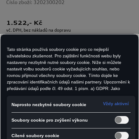
Číslo zboží: 3202300202
1.522
,- Kč
vč. DPH, bez nákladů na dopravu
Skladem
Tato stránka používá soubory cookie pro co nejlepší
uživatelskou zkušenost. Pro zajištění funkčnosti webu byly
nastaveny nezbytně nutné soubory cookie. Níže si můžete
Velikost:
Počet kusů:
nastavit volbu souborů cookie vyžadujících souhlas, nebo
rovnou přijmout všechny soubory cookie. Tímto dojde ke
zpracování identifikačních údajů našimi partnery. Upozornění k
předávání údajů podle čl. 49 odst. 1 písm. a) GDPR: Jako
marketingové a výkonnostní soubory cookie je mimo jiné
Do košíku
používán Google Analytics. Nelze vyloučit, že společnost
Vždy aktivní
Naprosto nezbytné soubory cookie
Google Ireland jako náš smluvní partner předává osobní údaje
do USA (zejména společnosti Google LLC). Ve Spojených
Soubory cookie pro zvýšení výkonu
- Dětská mikina s kapucí
státech neexistuje úroveň ochrany osobních údajů věcně
rovnocenná Evropské unii a chybí rozhodnutí Evropské komise
- Potisk ADUI na levé straně hrudi
o odpovídající ochraně. Z toho pro vás mohou vyplývat rizika,
Cílené soubory cookie
- Velký potisk designu ADUI na zádech