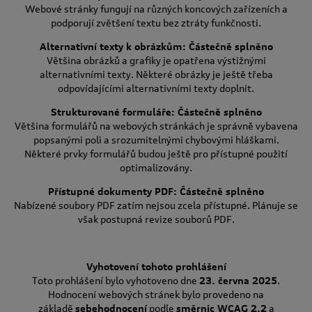
Webové stránky fungují na různých koncových zařízeních a
podporují zvětšení textu bez ztráty funkčnosti.
Alternativní texty k obrázkům: Částečně splněno
Většina obrázků a grafiky je opatřena výstižnými
alternativními texty. Některé obrázky je ještě třeba
odpovídajícími alternativními texty doplnit.
Strukturované formuláře: Částečně splněno
Většina formulářů na webových stránkách je správně vybavena
popsanými poli a srozumitelnými chybovými hláškami.
Některé prvky formulářů budou ještě pro přístupné použití
optimalizovány.
Přístupné dokumenty PDF: Částečně splněno
Nabízené soubory PDF zatím nejsou zcela přístupné. Plánuje se
však postupná revize souborů PDF.
Vyhotovení tohoto prohlášení
Toto prohlášení bylo vyhotoveno dne
23. června 2025
.
Hodnocení webových stránek bylo provedeno na
základě
sebehodnocení
podle
směrnic WCAG 2.2
a