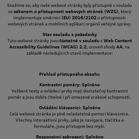
Snažíme se, aby naše webové stránky byly přístupné v souladu
se
zákonem o přístupnosti webových stránek (WZG)
, který
implementuje směrnici
(EU) 2016/2102
o přístupnosti
webových stránek a mobilních aplikací orgánů veřejné správy.
Stav souladu s požadavky
Tyto webové stránky jsou
částečně v souladu
s
Web Content
Accessibility Guidelines (WCAG) 2.2
, úroveň shody
AA
, na
základě následujících stavů implementace:
Přehled přístupného obsahu
Kontrastní poměry: Splněno
Veškeré texty a ovládací prvky mají dostatečný kontrastní
poměr a jsou dobře čitelné i při omezené zrakové schopnosti.
Ovládání klávesnicí: Splněno
Celá webová stránka je plně ovladatelná pomocí klávesnice.
Všechny interaktivní prvky, jako je navigace, tlačítka a
formuláře, jsou přístupné bez myši.
Responzivní zobrazení: Splněno