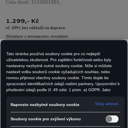
Číslo zboží: 3132601901_
1.299
,- Kč
vč. DPH, bez nákladů na dopravu
Skladem v omezeném množství
Tato stránka používá soubory cookie pro co nejlepší
Velikost:
Počet kusů:
uživatelskou zkušenost. Pro zajištění funkčnosti webu byly
nastaveny nezbytně nutné soubory cookie. Níže si můžete
nastavit volbu souborů cookie vyžadujících souhlas, nebo
rovnou přijmout všechny soubory cookie. Tímto dojde ke
zpracování identifikačních údajů našimi partnery. Upozornění k
Do košíku
předávání údajů podle čl. 49 odst. 1 písm. a) GDPR: Jako
marketingové a výkonnostní soubory cookie je mimo jiné
používán Google Analytics. Nelze vyloučit, že společnost
Vždy aktivní
Naprosto nezbytné soubory cookie
Google Ireland jako náš smluvní partner předává osobní údaje
- Snapback kšiltovka s kontrastním proužkem na
do USA (zejména společnosti Google LLC). Ve Spojených
kšiltu, vyrobená z rychleschnoucího a
Soubory cookie pro zvýšení výkonu
státech neexistuje úroveň ochrany osobních údajů věcně
rovnocenná Evropské unii a chybí rozhodnutí Evropské komise
prodyšného materiálu, který odvádí vlhkost