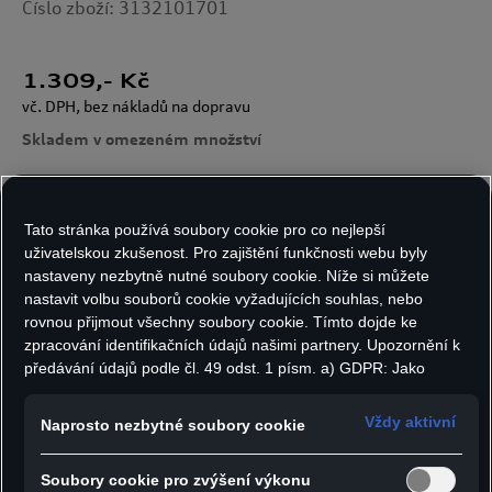
Číslo zboží: 3132101701
1.309
,- Kč
vč. DPH, bez nákladů na dopravu
Skladem v omezeném množství
Počet kusů:
Tato stránka používá soubory cookie pro co nejlepší
uživatelskou zkušenost. Pro zajištění funkčnosti webu byly
nastaveny nezbytně nutné soubory cookie. Níže si můžete
nastavit volbu souborů cookie vyžadujících souhlas, nebo
rovnou přijmout všechny soubory cookie. Tímto dojde ke
Do košíku
zpracování identifikačních údajů našimi partnery. Upozornění k
předávání údajů podle čl. 49 odst. 1 písm. a) GDPR: Jako
marketingové a výkonnostní soubory cookie je mimo jiné
používán Google Analytics. Nelze vyloučit, že společnost
Vždy aktivní
Naprosto nezbytné soubory cookie
- Lehká středovrstvá bunda s kapucí poskytuje
Google Ireland jako náš smluvní partner předává osobní údaje
spolehlivou ochranu před chladem a příjemně
do USA (zejména společnosti Google LLC). Ve Spojených
Soubory cookie pro zvýšení výkonu
státech neexistuje úroveň ochrany osobních údajů věcně
se nosí