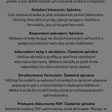
poměr a jsou dobře čitelné i při omezené zrakové schopnosti.
Ovládání klávesnicí: Splněno
Celá webová stránka je plně ovladatelná pomocí klávesnice.
Všechny interaktivní prvky, jako je navigace, tlačítka a
formuláře, jsou přístupné bez myši.
Responzivní zobrazení: Splněno
Webové stránky fungují na různých koncových zařízeních a
podporují zvětšení textu bez ztráty funkčnosti.
Alternativní texty k obrázkům: Částečně splněno
Většina obrázků a grafiky je opatřena výstižnými
alternativními texty. Některé obrázky je ještě třeba
odpovídajícími alternativními texty doplnit.
Strukturované formuláře: Částečně splněno
Většina formulářů na webových stránkách je správně vybavena
popsanými poli a srozumitelnými chybovými hláškami.
Některé prvky formulářů budou ještě pro přístupné použití
optimalizovány.
Přístupné dokumenty PDF: Částečně splněno
Nabízené soubory PDF zatím nejsou zcela přístupné. Plánuje se