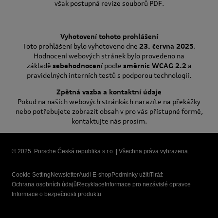
však postupná revize souborů PDF.
Vyhotovení tohoto prohlášení
Toto prohlášení bylo vyhotoveno dne
23. června 2025
.
Hodnocení webových stránek bylo provedeno na
základě
sebehodnocení
podle
směrnic WCAG 2.2
a
pravidelných interních testů s podporou technologií.
Zpětná vazba a kontaktní údaje
Pokud na našich webových stránkách narazíte na překážky
nebo potřebujete zobrazit obsah v pro vás přístupné formě,
kontaktujte nás prosím.
© 2025. Porsche Česká republika s.r.o. | Všechna práva vyhrazena.
Cookie Setting
Newsletter
Audi E-shop
Podmínky užití
Tiráž
Ochrana osobních údajů
Recyklace
Informace pro nezávislé opravce
Informace o bezpečnosti produktů