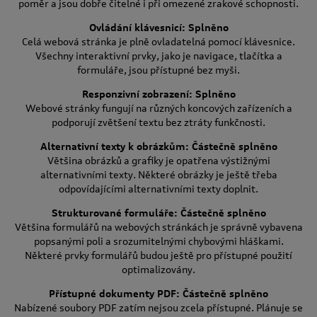
poměr a jsou dobře čitelné i při omezené zrakové schopnosti.
Ovládání klávesnicí: Splněno
Celá webová stránka je plně ovladatelná pomocí klávesnice.
Všechny interaktivní prvky, jako je navigace, tlačítka a
formuláře, jsou přístupné bez myši.
Responzivní zobrazení: Splněno
Webové stránky fungují na různých koncových zařízeních a
podporují zvětšení textu bez ztráty funkčnosti.
Alternativní texty k obrázkům: Částečně splněno
Většina obrázků a grafiky je opatřena výstižnými
alternativními texty. Některé obrázky je ještě třeba
odpovídajícími alternativními texty doplnit.
Strukturované formuláře: Částečně splněno
Většina formulářů na webových stránkách je správně vybavena
popsanými poli a srozumitelnými chybovými hláškami.
Některé prvky formulářů budou ještě pro přístupné použití
optimalizovány.
Přístupné dokumenty PDF: Částečně splněno
Nabízené soubory PDF zatím nejsou zcela přístupné. Plánuje se