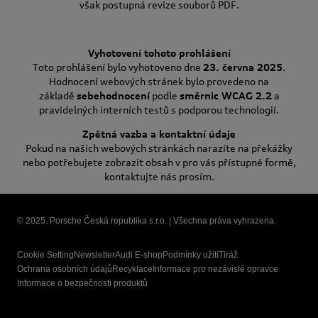
však postupná revize souborů PDF.
Vyhotovení tohoto prohlášení
Toto prohlášení bylo vyhotoveno dne
23. června 2025
.
Hodnocení webových stránek bylo provedeno na
základě
sebehodnocení
podle
směrnic WCAG 2.2
a
pravidelných interních testů s podporou technologií.
Zpětná vazba a kontaktní údaje
Pokud na našich webových stránkách narazíte na překážky
nebo potřebujete zobrazit obsah v pro vás přístupné formě,
kontaktujte nás prosím.
© 2025. Porsche Česká republika s.r.o. | Všechna práva vyhrazena.
Cookie Setting
Newsletter
Audi E-shop
Podmínky užití
Tiráž
Ochrana osobních údajů
Recyklace
Informace pro nezávislé opravce
Informace o bezpečnosti produktů