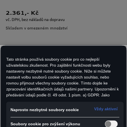
2.361
,- Kč
vč. DPH, bez nákladů na dopravu
Skladem v omezeném množství
Velikost:
Počet kusů:
Tato stránka používá soubory cookie pro co nejlepší
uživatelskou zkušenost. Pro zajištění funkčnosti webu byly
nastaveny nezbytně nutné soubory cookie. Níže si můžete
nastavit volbu souborů cookie vyžadujících souhlas, nebo
Do košíku
rovnou přijmout všechny soubory cookie. Tímto dojde ke
zpracování identifikačních údajů našimi partnery. Upozornění k
předávání údajů podle čl. 49 odst. 1 písm. a) GDPR: Jako
marketingové a výkonnostní soubory cookie je mimo jiné
Týmové boty adidas Feroza Base Audi F1
používán Google Analytics. Nelze vyloučit, že společnost
Vždy aktivní
Naprosto nezbytné soubory cookie
kombinují moderní design, lehkost a pohodlí,
Google Ireland jako náš smluvní partner předává osobní údaje
které se přizpůsobí Vašemu přirozenému
do USA (zejména společnosti Google LLC). Ve Spojených
Soubory cookie pro zvýšení výkonu
státech neexistuje úroveň ochrany osobních údajů věcně
pohybu. Ideální na běžné nošení, do práce i