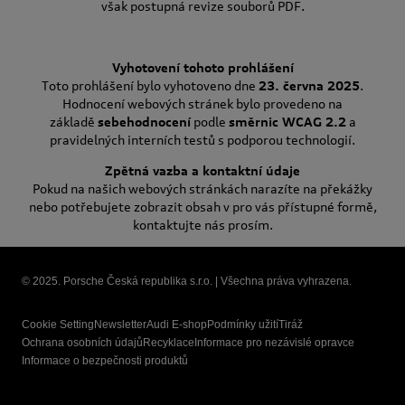
však postupná revize souborů PDF.
Vyhotovení tohoto prohlášení
Toto prohlášení bylo vyhotoveno dne
23. června 2025
.
Hodnocení webových stránek bylo provedeno na
základě
sebehodnocení
podle
směrnic WCAG 2.2
a
pravidelných interních testů s podporou technologií.
Zpětná vazba a kontaktní údaje
Pokud na našich webových stránkách narazíte na překážky
nebo potřebujete zobrazit obsah v pro vás přístupné formě,
kontaktujte nás prosím.
© 2025. Porsche Česká republika s.r.o. | Všechna práva vyhrazena.
Cookie Setting
Newsletter
Audi E-shop
Podmínky užití
Tiráž
Ochrana osobních údajů
Recyklace
Informace pro nezávislé opravce
Informace o bezpečnosti produktů