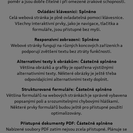
poměr a jsou dobře čitelné i při omezené zrakové schopnosti.
Ovládání klávesnicí: Splněno
Celá webová stránka je plně ovladatelná pomocí klávesnice.
Všechny interaktivní prvky, jako je navigace, tlačítka a
formuláře, jsou přístupné bez myši.
Responzivní zobrazení: Splněno
Webové stránky fungují na různých koncových zařízeních a
podporují zvětšení textu bez ztráty funkčnosti.
Alternativní texty k obrázkům: Částečně splněno
Většina obrázků a grafiky je opatřena výstižnými
alternativními texty. Některé obrázky je ještě třeba
odpovídajícími alternativními texty doplnit.
Strukturované formuláře: Částečně splněno
Většina formulářů na webových stránkách je správně vybavena
popsanými poli a srozumitelnými chybovými hláškami.
Některé prvky formulářů budou ještě pro přístupné použití
optimalizovány.
Přístupné dokumenty PDF: Částečně splněno
Nabízené soubory PDF zatím nejsou zcela přístupné. Plánuje se