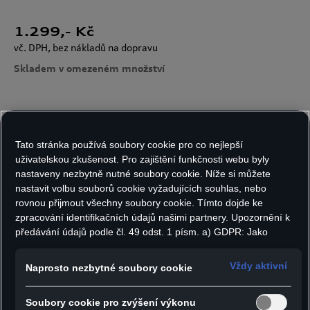
1.299
,- Kč
vč. DPH, bez nákladů na dopravu
Skladem v omezeném množství
Velikost:
Počet kusů:
Tato stránka používá soubory cookie pro co nejlepší
uživatelskou zkušenost. Pro zajištění funkčnosti webu byly
nastaveny nezbytně nutné soubory cookie. Níže si můžete
nastavit volbu souborů cookie vyžadujících souhlas, nebo
Do košíku
rovnou přijmout všechny soubory cookie. Tímto dojde ke
zpracování identifikačních údajů našimi partnery. Upozornění k
předávání údajů podle čl. 49 odst. 1 písm. a) GDPR: Jako
marketingové a výkonnostní soubory cookie je mimo jiné
Pantofle Adilette Comfort Audi F1® Team Slides
používán Google Analytics. Nelze vyloučit, že společnost
Vždy aktivní
Naprosto nezbytné soubory cookie
spojují legendární pohodlí adidas s výrazným
Google Ireland jako náš smluvní partner předává osobní údaje
motorsportovým designem. Ideální volba pro
do USA (zejména společnosti Google LLC). Ve Spojených
Soubory cookie pro zvýšení výkonu
státech neexistuje úroveň ochrany osobních údajů věcně
každodenní používání, dovolenou, bazén i volný