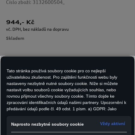
Číslo zboží: 3132600504_
944
,- Kč
vč. DPH, bez nákladů na dopravu
Skladem
Velikost:
Počet kusů:
Tato stránka používá soubory cookie pro co nejlepší
uživatelskou zkušenost. Pro zajištění funkčnosti webu byly
nastaveny nezbytně nutné soubory cookie. Níže si můžete
nastavit volbu souborů cookie vyžadujících souhlas, nebo
Do košíku
rovnou přijmout všechny soubory cookie. Tímto dojde ke
zpracování identifikačních údajů našimi partnery. Upozornění k
předávání údajů podle čl. 49 odst. 1 písm. a) GDPR: Jako
marketingové a výkonnostní soubory cookie je mimo jiné
Dámské tričko Audi Revolut F1® Team DNA
používán Google Analytics. Nelze vyloučit, že společnost
Vždy aktivní
Naprosto nezbytné soubory cookie
Graphic je ideální volbou pro všechny fanoušky
Google Ireland jako náš smluvní partner předává osobní údaje
Formule 1, kteří chtějí propojit pohodlí s
do USA (zejména společnosti Google LLC). Ve Spojených