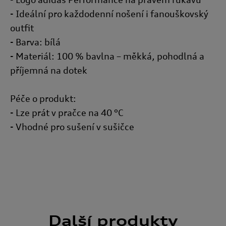
stránky.
Google zpracovává osobní údaje
- Ideální pro každodenní nošení i fanouškovský
outfit
- Barva: bílá
- Materiál: 100 % bavlna – měkká, pohodlná a
příjemná na dotek
Péče o produkt:
- Lze prát v pračce na 40 °C
- Vhodné pro sušení v sušičce
Další
produkty