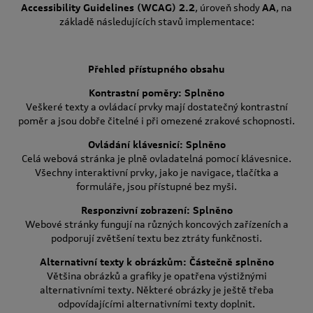
Accessibility Guidelines (WCAG) 2.2
, úroveň shody
AA
, na
základě následujících stavů implementace:
Přehled přístupného obsahu
Kontrastní poměry: Splněno
Veškeré texty a ovládací prvky mají dostatečný kontrastní
poměr a jsou dobře čitelné i při omezené zrakové schopnosti.
Ovládání klávesnicí: Splněno
Celá webová stránka je plně ovladatelná pomocí klávesnice.
Všechny interaktivní prvky, jako je navigace, tlačítka a
formuláře, jsou přístupné bez myši.
Responzivní zobrazení: Splněno
Webové stránky fungují na různých koncových zařízeních a
podporují zvětšení textu bez ztráty funkčnosti.
Alternativní texty k obrázkům: Částečně splněno
Většina obrázků a grafiky je opatřena výstižnými
alternativními texty. Některé obrázky je ještě třeba
odpovídajícími alternativními texty doplnit.