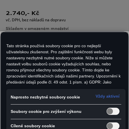
2.740
,- Kč
vč. DPH, bez nákladů na dopravu
Skladem v omezeném množství
Tato stránka používá soubory cookie pro co nejlepší
Velikost:
Počet kusů:
uživatelskou zkušenost. Pro zajištění funkčnosti webu byly
nastaveny nezbytně nutné soubory cookie. Níže si můžete
nastavit volbu souborů cookie vyžadujících souhlas, nebo
rovnou přijmout všechny soubory cookie. Tímto dojde ke
zpracování identifikačních údajů našimi partnery. Upozornění k
Do košíku
předávání údajů podle čl. 49 odst. 1 písm. a) GDPR: Jako
marketingové a výkonnostní soubory cookie je mimo jiné
používán Google Analytics. Nelze vyloučit, že společnost
Vždy aktivní
Naprosto nezbytné soubory cookie
Google Ireland jako náš smluvní partner předává osobní údaje
- Pletený svetr s kulatým výstřihem
do USA (zejména společnosti Google LLC). Ve Spojených
Soubory cookie pro zvýšení výkonu
- Žebrování v oblasti ramen a po stranách pro
státech neexistuje úroveň ochrany osobních údajů věcně
rovnocenná Evropské unii a chybí rozhodnutí Evropské komise
mužnou siluetu
o odpovídající ochraně. Z toho pro vás mohou vyplývat rizika,
Cílené soubory cookie
- 3D potisk loga Audi nad lemem