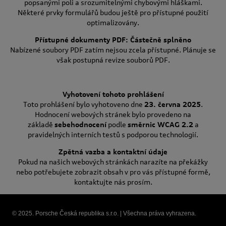
popsanými poli a srozumitelnými chybovými hláškami.
Některé prvky formulářů budou ještě pro přístupné použití
optimalizovány.
Přístupné dokumenty PDF: Částečně splněno
Nabízené soubory PDF zatím nejsou zcela přístupné. Plánuje se
však postupná revize souborů PDF.
Vyhotovení tohoto prohlášení
Toto prohlášení bylo vyhotoveno dne
23. června 2025
.
Hodnocení webových stránek bylo provedeno na
základě
sebehodnocení
podle
směrnic WCAG 2.2
a
pravidelných interních testů s podporou technologií.
Zpětná vazba a kontaktní údaje
Pokud na našich webových stránkách narazíte na překážky
nebo potřebujete zobrazit obsah v pro vás přístupné formě,
kontaktujte nás prosím.
© 2025. Porsche Česká republika s.r.o. | Všechna práva vyhrazena.