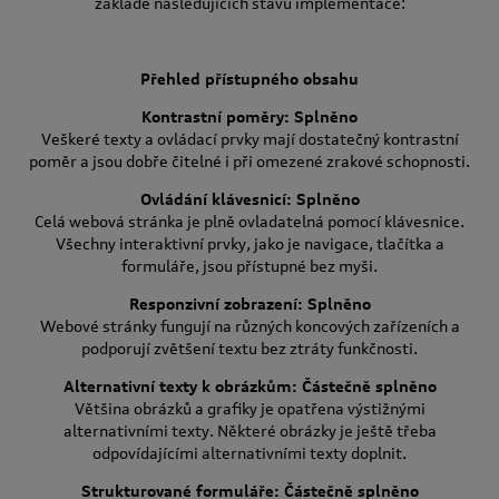
základě následujících stavů implementace:
Přehled přístupného obsahu
Kontrastní poměry: Splněno
Veškeré texty a ovládací prvky mají dostatečný kontrastní
poměr a jsou dobře čitelné i při omezené zrakové schopnosti.
Ovládání klávesnicí: Splněno
Celá webová stránka je plně ovladatelná pomocí klávesnice.
Všechny interaktivní prvky, jako je navigace, tlačítka a
formuláře, jsou přístupné bez myši.
Responzivní zobrazení: Splněno
Webové stránky fungují na různých koncových zařízeních a
podporují zvětšení textu bez ztráty funkčnosti.
Alternativní texty k obrázkům: Částečně splněno
Většina obrázků a grafiky je opatřena výstižnými
alternativními texty. Některé obrázky je ještě třeba
odpovídajícími alternativními texty doplnit.
Strukturované formuláře: Částečně splněno