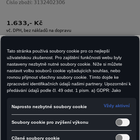
Číslo zboží: 3132402306
1.633
,- Kč
vč. DPH, bez nákladů na dopravu
Skladem v omezeném množství
Tato stránka používá soubory cookie pro co nejlepší
uživatelskou zkušenost. Pro zajištění funkčnosti webu byly
nastaveny nezbytně nutné soubory cookie. Níže si můžete
Velikost:
Počet kusů:
nastavit volbu souborů cookie vyžadujících souhlas, nebo
rovnou přijmout všechny soubory cookie. Tímto dojde ke
zpracování identifikačních údajů našimi partnery. Upozornění k
předávání údajů podle čl. 49 odst. 1 písm. a) GDPR: Jako
Do košíku
marketingové a výkonnostní soubory cookie je mimo jiné
používán Google Analytics. Nelze vyloučit, že společnost
Vždy aktivní
Naprosto nezbytné soubory cookie
Google Ireland jako náš smluvní partner předává osobní údaje
do USA (zejména společnosti Google LLC). Ve Spojených
- Fleecová bunda s vysokým límcem a širokými
Soubory cookie pro zvýšení výkonu
státech neexistuje úroveň ochrany osobních údajů věcně
rovnocenná Evropské unii a chybí rozhodnutí Evropské komise
manžetami
o odpovídající ochraně. Z toho pro vás mohou vyplývat rizika,
Cílené soubory cookie
- Skryté kapsy se zipem v bočním švu