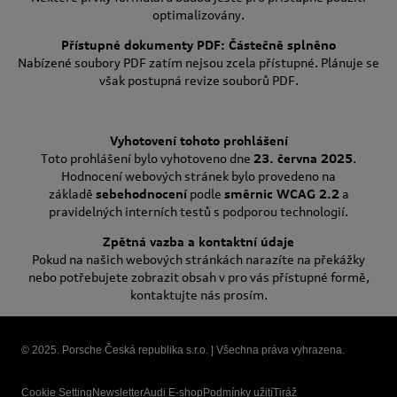
optimalizovány.
Přístupné dokumenty PDF: Částečně splněno
Nabízené soubory PDF zatím nejsou zcela přístupné. Plánuje se
však postupná revize souborů PDF.
Vyhotovení tohoto prohlášení
Toto prohlášení bylo vyhotoveno dne
23. června 2025
.
Hodnocení webových stránek bylo provedeno na
základě
sebehodnocení
podle
směrnic WCAG 2.2
a
pravidelných interních testů s podporou technologií.
Zpětná vazba a kontaktní údaje
Pokud na našich webových stránkách narazíte na překážky
nebo potřebujete zobrazit obsah v pro vás přístupné formě,
kontaktujte nás prosím.
© 2025. Porsche Česká republika s.r.o. | Všechna práva vyhrazena.
Cookie Setting
Newsletter
Audi E-shop
Podmínky užití
Tiráž