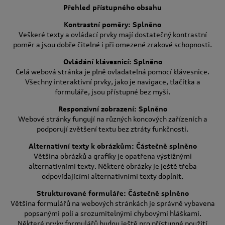
Přehled přístupného obsahu
Kontrastní poměry: Splněno
Veškeré texty a ovládací prvky mají dostatečný kontrastní
poměr a jsou dobře čitelné i při omezené zrakové schopnosti.
Ovládání klávesnicí: Splněno
Celá webová stránka je plně ovladatelná pomocí klávesnice.
Všechny interaktivní prvky, jako je navigace, tlačítka a
formuláře, jsou přístupné bez myši.
Responzivní zobrazení: Splněno
Webové stránky fungují na různých koncových zařízeních a
podporují zvětšení textu bez ztráty funkčnosti.
Alternativní texty k obrázkům: Částečně splněno
Většina obrázků a grafiky je opatřena výstižnými
alternativními texty. Některé obrázky je ještě třeba
odpovídajícími alternativními texty doplnit.
Strukturované formuláře: Částečně splněno
Většina formulářů na webových stránkách je správně vybavena
popsanými poli a srozumitelnými chybovými hláškami.
Některé prvky formulářů budou ještě pro přístupné použití