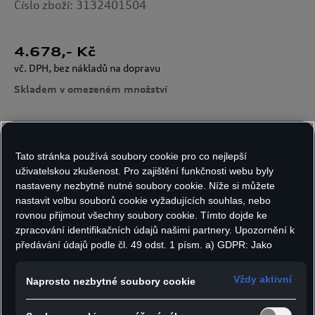
Číslo zboží: 3132401504
4.678
,- Kč
vč. DPH, bez nákladů na dopravu
Skladem v omezeném množství
Velikost:
Počet kusů:
Tato stránka používá soubory cookie pro co nejlepší
uživatelskou zkušenost. Pro zajištění funkčnosti webu byly
nastaveny nezbytně nutné soubory cookie. Níže si můžete
nastavit volbu souborů cookie vyžadujících souhlas, nebo
rovnou přijmout všechny soubory cookie. Tímto dojde ke
Do košíku
zpracování identifikačních údajů našimi partnery. Upozornění k
předávání údajů podle čl. 49 odst. 1 písm. a) GDPR: Jako
marketingové a výkonnostní soubory cookie je mimo jiné
- Pro optimální pohodlí a ochranu kombinuje
používán Google Analytics. Nelze vyloučit, že společnost
Vždy aktivní
Naprosto nezbytné soubory cookie
Google Ireland jako náš smluvní partner předává osobní údaje
hybridní bunda Audi prošívaný design s
do USA (zejména společnosti Google LLC). Ve Spojených
pohodlným strečovým materiálem