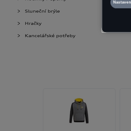
- Nevhodné 
Nastaven
naleznete 
Nastavení 
Sluneční brýle
údaje
Hračky
Kancelářské potřeby