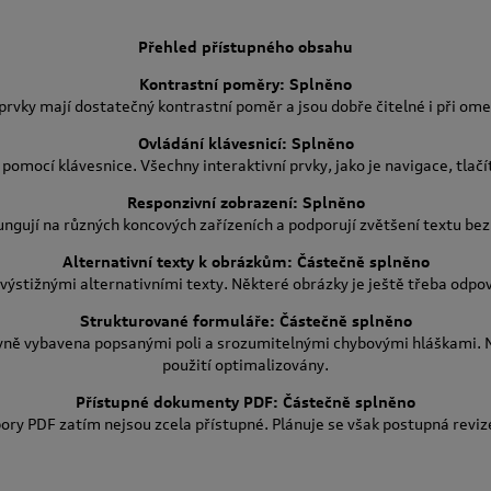
Přehled přístupného obsahu
Kontrastní poměry: Splněno
 prvky mají dostatečný kontrastní poměr a jsou dobře čitelné i při om
Ovládání klávesnicí: Splněno
pomocí klávesnice. Všechny interaktivní prvky, jako je navigace, tlačí
Responzivní zobrazení: Splněno
ngují na různých koncových zařízeních a podporují zvětšení textu bez 
Alternativní texty k obrázkům: Částečně splněno
výstižnými alternativními texty. Některé obrázky je ještě třeba odpov
Strukturované formuláře: Částečně splněno
vně vybavena popsanými poli a srozumitelnými chybovými hláškami. N
použití optimalizovány.
Přístupné dokumenty PDF: Částečně splněno
ry PDF zatím nejsou zcela přístupné. Plánuje se však postupná revi