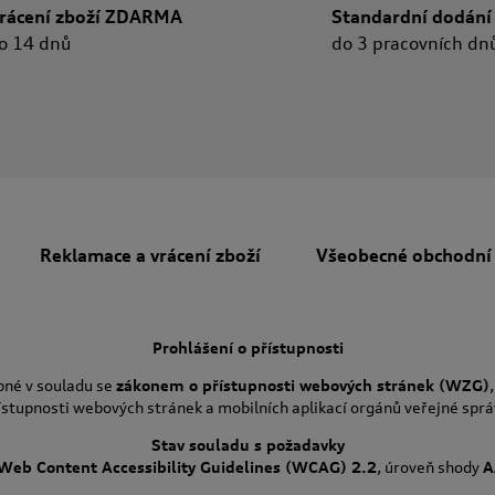
rácení zboží ZDARMA
Standardní dodání
o 14 dnů
do 3 pracovních dn
Reklamace a vrácení zboží
Všeobecné obchodní
Prohlášení o přístupnosti
pné v souladu se
zákonem o přístupnosti webových stránek (WZG)
ístupnosti webových stránek a mobilních aplikací orgánů veřejné sprá
Stav souladu s požadavky
Web Content Accessibility Guidelines (WCAG) 2.2
, úroveň shody
A