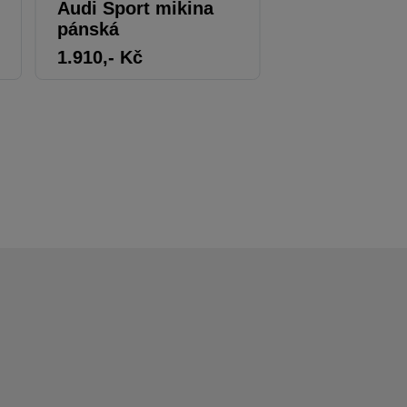
Audi Sport mikina
Audi bluzon
pánská
1.910
,- Kč
1.424
,- Kč