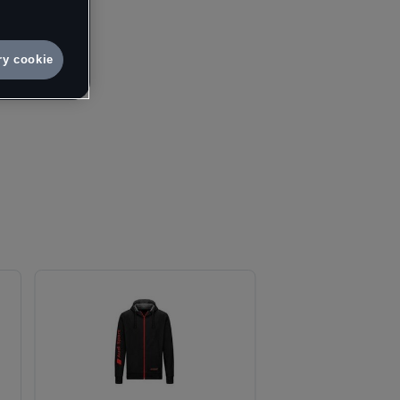
e.
10
vá osobní
ry cookie