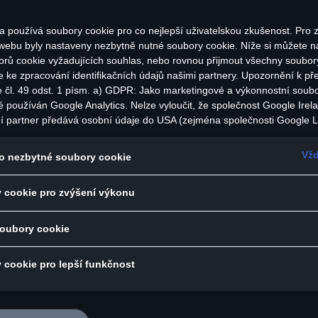
a používá soubory cookie pro co nejlepší uživatelskou zkušenost. Pro z
 webu byly nastaveny nezbytně nutné soubory cookie. Níže si můžete na
orů cookie vyžadujících souhlas, nebo rovnou přijmout všechny soubor
e ke zpracování identifikačních údajů našimi partnery. Upozornění k př
e čl. 49 odst. 1 písm. a) GDPR: Jako marketingové a výkonnostní soub
é používán Google Analytics. Nelze vyloučit, že společnost Google Irel
unda s límcem a zipem vhodná na přechodné období
í partner předává osobní údaje do USA (zejména společnosti Google L
státech neexistuje úroveň ochrany osobních údajů věcně rovnocenná 
sy
bí rozhodnutí Evropské komise o odpovídající ochraně. Z toho pro vás
Vžd
o nezbytné soubory cookie
 lem a manžety
zika, protože v USA nemůžete účinně uplatnit svá práva subjektu údajů,
s dynamickým celoplošným potiskem vycházejícím z k
 zásady ochrany osobních údajů a nelze vyloučit, že na základě platnýc
 cookie pro zvýšení výkonu
ečnostní orgány USA získat přístup k údajům, přičemž zásahy do vaš
 dělící šev
ráv a svobod nejsou omezeny na absolutně nezbytný rozsah. Pokud po
dá
ouborů cookie pro marketingové účely nebo výkonnostních souborů coo
soubory cookie
 100 % polyester
lům služeb v USA, vyjadřujete tím zároveň v souladu s čl. 49 odst. 1 p
as s předáváním osobních údajů obsažených v příslušných souborech
 cookie pro lepší funkčnost
i k souborům cookie používaným pro Google Analytics najdete v Nasta
či:
okie na konci webové stránky nebo na jak Google zpracovává osobní ú
 pračce na 30 °C
žete kdykoli udělit, odmítnout nebo odvolat. Správcem této webové st
okie je Porsche Česká republika s.r.o. Podrobné informace o souborec