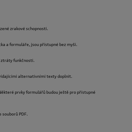
ezené zrakové schopnosti.
tka a formuláře, jsou přístupné bez myši.
ztráty funkčnosti.
ídajícími alternativními texty doplnit.
ěkteré prvky formulářů budou ještě pro přístupné
ze souborů PDF.