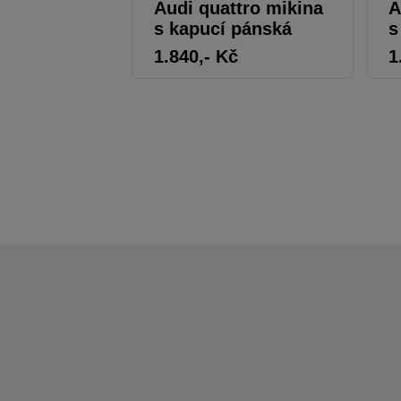
Audi quattro mikina
A
s kapucí pánská
s
1.840
,- Kč
1