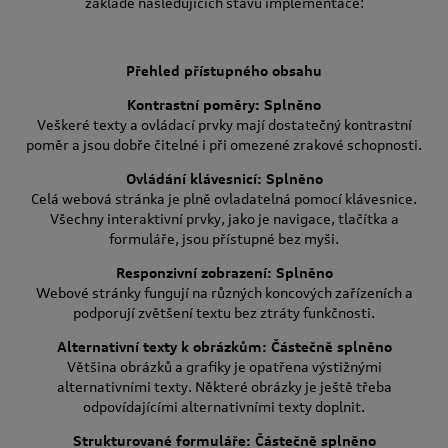
základě následujících stavů implementace:
Přehled přístupného obsahu
Kontrastní poměry: Splněno
Veškeré texty a ovládací prvky mají dostatečný kontrastní
poměr a jsou dobře čitelné i při omezené zrakové schopnosti.
Ovládání klávesnicí: Splněno
Celá webová stránka je plně ovladatelná pomocí klávesnice.
Všechny interaktivní prvky, jako je navigace, tlačítka a
formuláře, jsou přístupné bez myši.
Responzivní zobrazení: Splněno
Webové stránky fungují na různých koncových zařízeních a
podporují zvětšení textu bez ztráty funkčnosti.
Alternativní texty k obrázkům: Částečně splněno
Většina obrázků a grafiky je opatřena výstižnými
alternativními texty. Některé obrázky je ještě třeba
odpovídajícími alternativními texty doplnit.
Strukturované formuláře: Částečně splněno