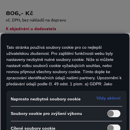
806
,- Kč
vč. DPH, bez nákladů na dopravu
K objednání u dodavatele
Tato stránka používá soubory cookie pro co nejlepší
Velikost:
Počet kusů:
uživatelskou zkušenost. Pro zajištění funkčnosti webu byly
nastaveny nezbytně nutné soubory cookie. Níže si můžete
nastavit volbu souborů cookie vyžadujících souhlas, nebo
rovnou přijmout všechny soubory cookie. Tímto dojde ke
zpracování identifikačních údajů našimi partnery. Upozornění k
Do košíku
předávání údajů podle čl. 49 odst. 1 písm. a) GDPR: Jako
marketingové a výkonnostní soubory cookie je mimo jiné
používán Google Analytics. Nelze vyloučit, že společnost
Vždy aktivní
Naprosto nezbytné soubory cookie
Google Ireland jako náš smluvní partner předává osobní údaje
- Pohodlné polo triko Audi v moderním střihu
do USA (zejména společnosti Google LLC). Ve Spojených
- Žebrovaný límec a manžety
Soubory cookie pro zvýšení výkonu
státech neexistuje úroveň ochrany osobních údajů věcně
rovnocenná Evropské unii a chybí rozhodnutí Evropské komise
- Předsunuté švy na ramenou a rukávech
o odpovídající ochraně. Z toho pro vás mohou vyplývat rizika,
Cílené soubory cookie
- Logo Audi jako 3D potisk na levém rukávu