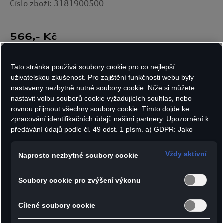
Číslo zboží: 3181900500
566
,- Kč
vč. DPH, bez nákladů na dopravu
Skladem
Tato stránka používá soubory cookie pro co nejlepší
uživatelskou zkušenost. Pro zajištění funkčnosti webu byly
nastaveny nezbytně nutné soubory cookie. Níže si můžete
nastavit volbu souborů cookie vyžadujících souhlas, nebo
Varianty:
Počet kusů:
rovnou přijmout všechny soubory cookie. Tímto dojde ke
zpracování identifikačních údajů našimi partnery. Upozornění k
předávání údajů podle čl. 49 odst. 1 písm. a) GDPR: Jako
marketingové a výkonnostní soubory cookie je mimo jiné
používán Google Analytics. Nelze vyloučit, že společnost
Vždy aktivní
Do košíku
Naprosto nezbytné soubory cookie
Google Ireland jako náš smluvní partner předává osobní údaje
do USA (zejména společnosti Google LLC). Ve Spojených
Soubory cookie pro zvýšení výkonu
státech neexistuje úroveň ochrany osobních údajů věcně
rovnocenná Evropské unii a chybí rozhodnutí Evropské komise
- Přívěsek na klíče Audi Sport s žetonem do
o odpovídající ochraně. Z toho pro vás mohou vyplývat rizika,
Cílené soubory cookie
nákupního vozíku
protože v USA nemůžete účinně uplatnit svá práva subjektu
- V provedení brzdového systému Audi RS