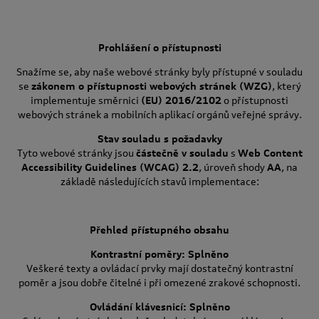
Prohlášení o přístupnosti
Snažíme se, aby naše webové stránky byly přístupné v souladu
se
zákonem o přístupnosti webových stránek (WZG)
, který
implementuje směrnici
(EU) 2016/2102
o přístupnosti
webových stránek a mobilních aplikací orgánů veřejné správy.
Stav souladu s požadavky
Tyto webové stránky jsou
částečně v souladu
s
Web Content
Accessibility Guidelines (WCAG) 2.2
, úroveň shody
AA
, na
základě následujících stavů implementace:
Přehled přístupného obsahu
Kontrastní poměry: Splněno
Veškeré texty a ovládací prvky mají dostatečný kontrastní
poměr a jsou dobře čitelné i při omezené zrakové schopnosti.
Ovládání klávesnicí: Splněno