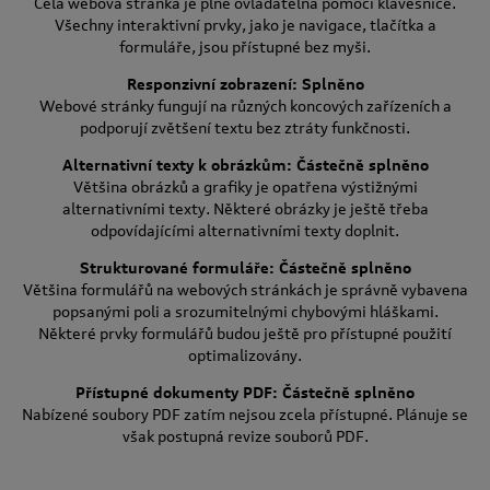
Celá webová stránka je plně ovladatelná pomocí klávesnice.
Všechny interaktivní prvky, jako je navigace, tlačítka a
formuláře, jsou přístupné bez myši.
Responzivní zobrazení: Splněno
Webové stránky fungují na různých koncových zařízeních a
podporují zvětšení textu bez ztráty funkčnosti.
Alternativní texty k obrázkům: Částečně splněno
Většina obrázků a grafiky je opatřena výstižnými
alternativními texty. Některé obrázky je ještě třeba
odpovídajícími alternativními texty doplnit.
Strukturované formuláře: Částečně splněno
Většina formulářů na webových stránkách je správně vybavena
popsanými poli a srozumitelnými chybovými hláškami.
Některé prvky formulářů budou ještě pro přístupné použití
optimalizovány.
Přístupné dokumenty PDF: Částečně splněno
Nabízené soubory PDF zatím nejsou zcela přístupné. Plánuje se
však postupná revize souborů PDF.