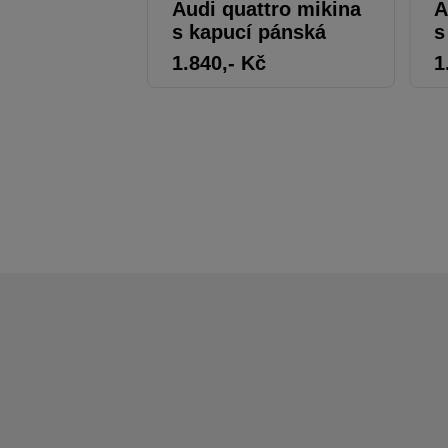
Audi quattro mikina
A
s kapucí pánská
s
1.840
,- Kč
1