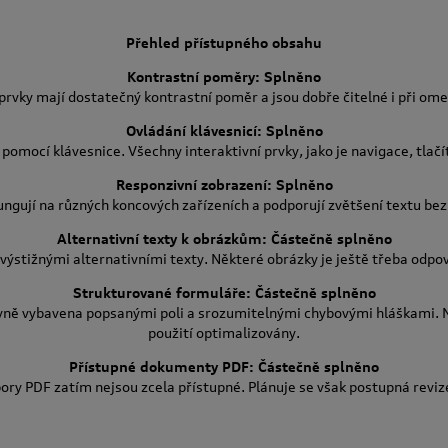
Přehled přístupného obsahu
Kontrastní poměry: Splněno
 prvky mají dostatečný kontrastní poměr a jsou dobře čitelné i při om
Ovládání klávesnicí: Splněno
pomocí klávesnice. Všechny interaktivní prvky, jako je navigace, tlačí
Responzivní zobrazení: Splněno
ngují na různých koncových zařízeních a podporují zvětšení textu bez 
Alternativní texty k obrázkům: Částečně splněno
výstižnými alternativními texty. Některé obrázky je ještě třeba odpov
Strukturované formuláře: Částečně splněno
vně vybavena popsanými poli a srozumitelnými chybovými hláškami. N
použití optimalizovány.
Přístupné dokumenty PDF: Částečně splněno
ry PDF zatím nejsou zcela přístupné. Plánuje se však postupná revi