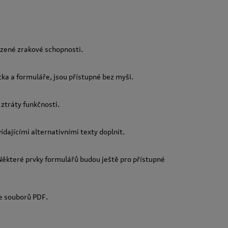
ezené zrakové schopnosti.
tka a formuláře, jsou přístupné bez myši.
ztráty funkčnosti.
ídajícími alternativními texty doplnit.
ěkteré prvky formulářů budou ještě pro přístupné
ze souborů PDF.