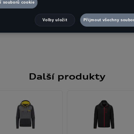
í souborů cookie
v Zásadách používání souborů cookie nebo v Nastavení souborů cooki
souborů cookie naleznete na konci webové stránky.
Google zpracová
Volby uložit
Přijmout všechny soubo
Další
produkty