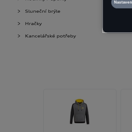
Nastaven
naleznete 
Nastavení 
Sluneční brýle
údaje
Hračky
Kancelářské potřeby