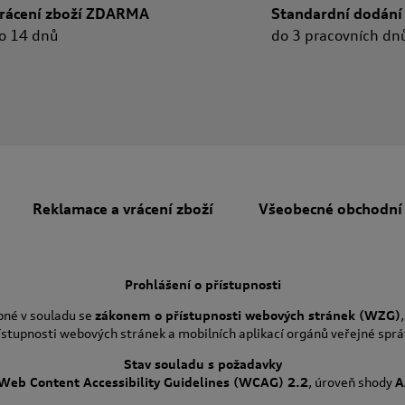
rácení zboží ZDARMA
Standardní dodání
o 14 dnů
do 3 pracovních dn
Reklamace a vrácení zboží
Všeobecné obchodní
Prohlášení o přístupnosti
pné v souladu se
zákonem o přístupnosti webových stránek (WZG)
ístupnosti webových stránek a mobilních aplikací orgánů veřejné sprá
Stav souladu s požadavky
Web Content Accessibility Guidelines (WCAG) 2.2
, úroveň shody
A