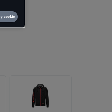
e.
vá osobní
ry cookie