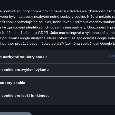
a používá soubory cookie pro co nejlepší uživatelskou zkušenost. Pro z
 webu byly nastaveny nezbytně nutné soubory cookie. Níže si můžete na
orů cookie vyžadujících souhlas, nebo rovnou přijmout všechny soubor
e ke zpracování identifikačních údajů našimi partnery. Upozornění k př
e čl. 49 odst. 1 písm. a) GDPR: Jako marketingové a výkonnostní soub
é používán Google Analytics. Nelze vyloučit, že společnost Google Irel
iko s krátkými rukávy a kulatým výstřihem
í partner předává osobní údaje do USA (zejména společnosti Google L
jako velurová výšivka tón v tónu na přední straně
státech neexistuje úroveň ochrany osobních údajů věcně rovnocenná 
bí rozhodnutí Evropské komise o odpovídající ochraně. Z toho pro vás
na vnitřní straně v oblasti šíje
Vžd
o nezbytné soubory cookie
zika, protože v USA nemůžete účinně uplatnit svá práva subjektu údajů,
avě modrá
 zásady ochrany osobních údajů a nelze vyloučit, že na základě platnýc
 cookie pro zvýšení výkonu
 100% bavlna
ečnostní orgány USA získat přístup k údajům, přičemž zásahy do vaš
ráv a svobod nejsou omezeny na absolutně nezbytný rozsah. Pokud po
ouborů cookie pro marketingové účely nebo výkonnostních souborů coo
soubory cookie
či:
lům služeb v USA, vyjadřujete tím zároveň v souladu s čl. 49 odst. 1 p
ačce na 30°
as s předáváním osobních údajů obsažených v příslušných souborech
 cookie pro lepší funkčnost
i k souborům cookie používaným pro Google Analytics najdete v Nasta
do sušičky
okie na konci webové stránky nebo na jak Google zpracovává osobní ú
žete kdykoli udělit, odmítnout nebo odvolat. Správcem této webové st
okie je Porsche Česká republika s.r.o. Podrobné informace o souborec