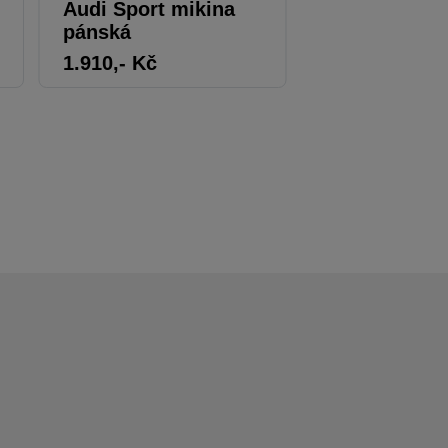
Audi Sport mikina
Audi bluzon
pánská
1.910
,- Kč
1.424
,- Kč