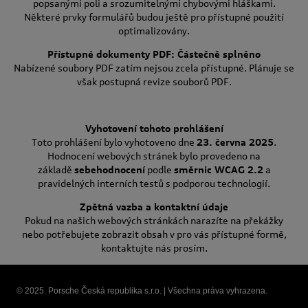
popsanými poli a srozumitelnými chybovými hláškami.
Některé prvky formulářů budou ještě pro přístupné použití
optimalizovány.
Přístupné dokumenty PDF: Částečně splněno
Nabízené soubory PDF zatím nejsou zcela přístupné. Plánuje se
však postupná revize souborů PDF.
Vyhotovení tohoto prohlášení
Toto prohlášení bylo vyhotoveno dne
23. června 2025
.
Hodnocení webových stránek bylo provedeno na
základě
sebehodnocení
podle
směrnic WCAG 2.2
a
pravidelných interních testů s podporou technologií.
Zpětná vazba a kontaktní údaje
Pokud na našich webových stránkách narazíte na překážky
nebo potřebujete zobrazit obsah v pro vás přístupné formě,
kontaktujte nás prosím.
© 2025. Porsche Česká republika s.r.o. | Všechna práva vyhrazena.