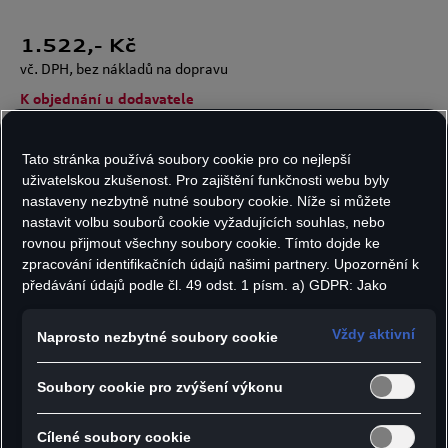
1.522
,- Kč
vč. DPH, bez nákladů na dopravu
K objednání u dodavatele
Tato stránka používá soubory cookie pro co nejlepší
Velikost:
Počet kusů:
uživatelskou zkušenost. Pro zajištění funkčnosti webu byly
nastaveny nezbytně nutné soubory cookie. Níže si můžete
nastavit volbu souborů cookie vyžadujících souhlas, nebo
rovnou přijmout všechny soubory cookie. Tímto dojde ke
zpracování identifikačních údajů našimi partnery. Upozornění k
Do košíku
předávání údajů podle čl. 49 odst. 1 písm. a) GDPR: Jako
marketingové a výkonnostní soubory cookie je mimo jiné
používán Google Analytics. Nelze vyloučit, že společnost
Vždy aktivní
Naprosto nezbytné soubory cookie
Google Ireland jako náš smluvní partner předává osobní údaje
- Tričko s krátkým rukávem a kulatým výstřihem
do USA (zejména společnosti Google LLC). Ve Spojených
Soubory cookie pro zvýšení výkonu
- Ležérní střih
státech neexistuje úroveň ochrany osobních údajů věcně
rovnocenná Evropské unii a chybí rozhodnutí Evropské komise
- Svislý dělící šev na zádech
o odpovídající ochraně. Z toho pro vás mohou vyplývat rizika,
Cílené soubory cookie
- 3D potisk loga Audi nad lemem