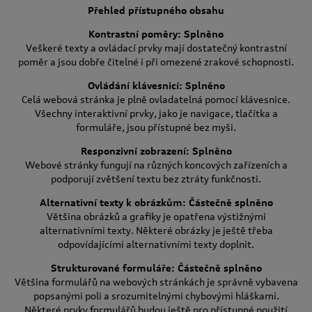
Přehled přístupného obsahu
Kontrastní poměry: Splněno
Veškeré texty a ovládací prvky mají dostatečný kontrastní
poměr a jsou dobře čitelné i při omezené zrakové schopnosti.
Ovládání klávesnicí: Splněno
Celá webová stránka je plně ovladatelná pomocí klávesnice.
Všechny interaktivní prvky, jako je navigace, tlačítka a
formuláře, jsou přístupné bez myši.
Responzivní zobrazení: Splněno
Webové stránky fungují na různých koncových zařízeních a
podporují zvětšení textu bez ztráty funkčnosti.
Alternativní texty k obrázkům: Částečně splněno
Většina obrázků a grafiky je opatřena výstižnými
alternativními texty. Některé obrázky je ještě třeba
odpovídajícími alternativními texty doplnit.
Strukturované formuláře: Částečně splněno
Většina formulářů na webových stránkách je správně vybavena
popsanými poli a srozumitelnými chybovými hláškami.
Některé prvky formulářů budou ještě pro přístupné použití