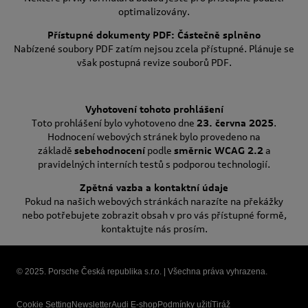
optimalizovány.
Přístupné dokumenty PDF: Částečně splněno
Nabízené soubory PDF zatím nejsou zcela přístupné. Plánuje se
však postupná revize souborů PDF.
Vyhotovení tohoto prohlášení
Toto prohlášení bylo vyhotoveno dne
23. června 2025
.
Hodnocení webových stránek bylo provedeno na
základě
sebehodnocení
podle
směrnic WCAG 2.2
a
pravidelných interních testů s podporou technologií.
Zpětná vazba a kontaktní údaje
Pokud na našich webových stránkách narazíte na překážky
nebo potřebujete zobrazit obsah v pro vás přístupné formě,
kontaktujte nás prosím.
© 2025. Porsche Česká republika s.r.o. | Všechna práva vyhrazena.
Cookie Setting
Newsletter
Audi E-shop
Podmínky užití
Tiráž