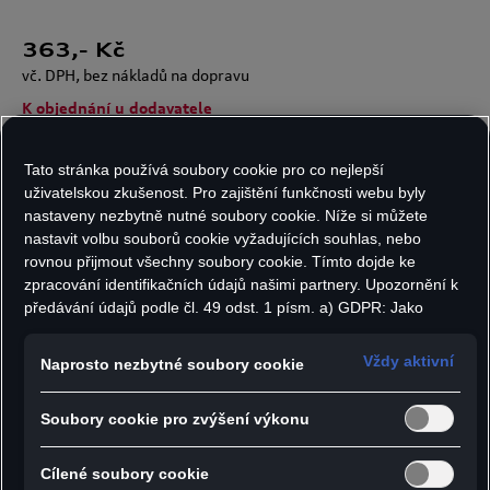
363
,- Kč
vč. DPH, bez nákladů na dopravu
K objednání u dodavatele
Tato stránka používá soubory cookie pro co nejlepší
uživatelskou zkušenost. Pro zajištění funkčnosti webu byly
Počet kusů:
nastaveny nezbytně nutné soubory cookie. Níže si můžete
nastavit volbu souborů cookie vyžadujících souhlas, nebo
rovnou přijmout všechny soubory cookie. Tímto dojde ke
zpracování identifikačních údajů našimi partnery. Upozornění k
předávání údajů podle čl. 49 odst. 1 písm. a) GDPR: Jako
Do košíku
marketingové a výkonnostní soubory cookie je mimo jiné
používán Google Analytics. Nelze vyloučit, že společnost
Vždy aktivní
Naprosto nezbytné soubory cookie
Google Ireland jako náš smluvní partner předává osobní údaje
- Kšiltovka Audi snapback s 3D výšivkou "e-tron"
do USA (zejména společnosti Google LLC). Ve Spojených
Soubory cookie pro zvýšení výkonu
státech neexistuje úroveň ochrany osobních údajů věcně
na předním panelu
rovnocenná Evropské unii a chybí rozhodnutí Evropské komise
- S pěti panely, plochým kšiltem a plastovým
o odpovídající ochraně. Z toho pro vás mohou vyplývat rizika,
Cílené soubory cookie
snapback zapínáním