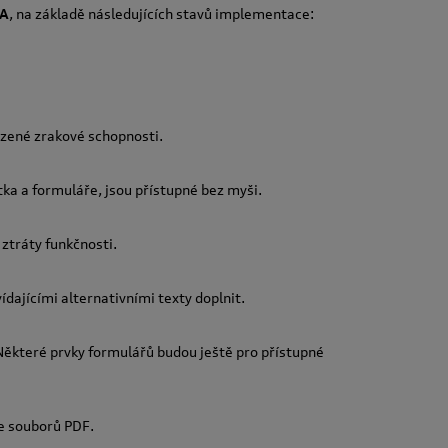
A
, na základě následujících stavů implementace:
ezené zrakové schopnosti.
tka a formuláře, jsou přístupné bez myši.
ztráty funkčnosti.
ídajícími alternativními texty doplnit.
ěkteré prvky formulářů budou ještě pro přístupné
ze souborů PDF.