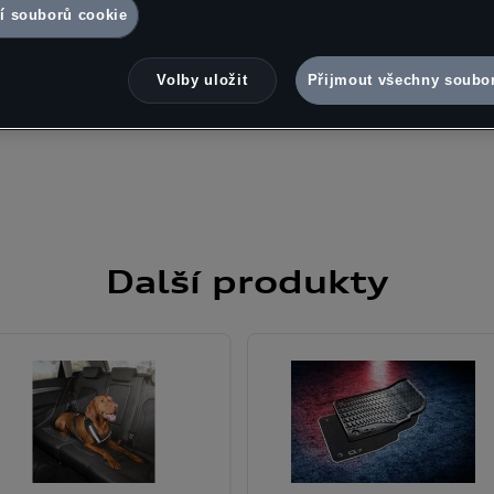
okie je Porsche Česká republika s.r.o. Podrobné informace o souborec
í souborů cookie
v Zásadách používání souborů cookie nebo v Nastavení souborů cooki
souborů cookie naleznete na konci webové stránky.
Google zpracová
Volby uložit
Přijmout všechny soubo
Další
produkty