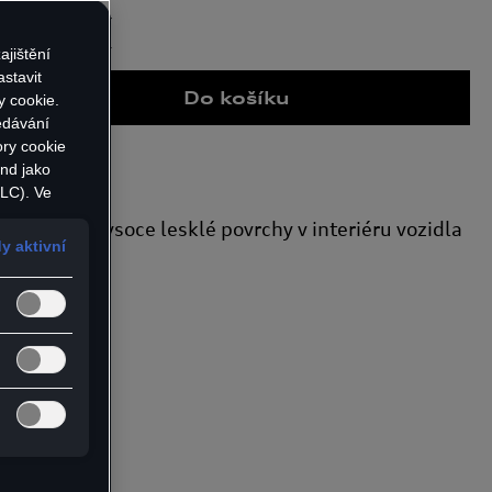
ajištění
1
stavit
Do košíku
y cookie.
edávání
2
ory cookie
and jako
3
LC). Ve
Evropské
leje a jiné vysoce lesklé povrchy v interiéru vozidla
4
 mohou
y aktivní
 v USA
h zákonů
5
ich
volíte
6
kie také
ísm. a)
 cookie.
7
vení
daje.
8
ránky a