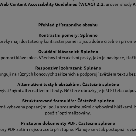
Web Content Accessibility Guidelines (WCAG) 2.2
, úroveň shody
A
Přehled přístupného obsahu
Kontrastní poměry: Splněno
 prvky mají dostatečný kontrastní poměr a jsou dobře čitelné i při om
Ovládání klávesnicí: Splněno
pomocí klávesnice. Všechny interaktivní prvky, jako je navigace, tlačí
Responzivní zobrazení: Splněno
ngují na různých koncových zařízeních a podporují zvětšení textu bez 
Alternativní texty k obrázkům: Částečně splněno
výstižnými alternativními texty. Některé obrázky je ještě třeba odpov
Strukturované formuláře: Částečně splněno
vně vybavena popsanými poli a srozumitelnými chybovými hláškami. N
použití optimalizovány.
Přístupné dokumenty PDF: Částečně splněno
ry PDF zatím nejsou zcela přístupné. Plánuje se však postupná revi