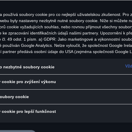
a používá soubory cookie pro co nejlepší uživatelskou zkušenost. Pro z
 webu byly nastaveny nezbytně nutné soubory cookie. Níže si můžete na
orů cookie vyžadujících souhlas, nebo rovnou přijmout všechny soubor
e ke zpracování identifikačních údajů našimi partnery. Upozornění k př
e čl. 49 odst. 1 písm. a) GDPR: Jako marketingové a výkonnostní soub
é používán Google Analytics. Nelze vyloučit, že společnost Google Irel
í partner předává osobní údaje do USA (zejména společnosti Google L
státech neexistuje úroveň ochrany osobních údajů věcně rovnocenná 
isticí utěrka důkladně a beze zbytku čistí dotykové disp
bí rozhodnutí Evropské komise o odpovídající ochraně. Z toho pro vás
Vžd
o nezbytné soubory cookie
udi
zika, protože v USA nemůžete účinně uplatnit svá práva subjektu údajů,
 zásady ochrany osobních údajů a nelze vyloučit, že na základě platnýc
tle šedá
 cookie pro zvýšení výkonu
ečnostní orgány USA získat přístup k údajům, přičemž zásahy do vaš
30 × 30 cm
ráv a svobod nejsou omezeny na absolutně nezbytný rozsah. Pokud po
 70 % polyester, 30 % polyamid
ouborů cookie pro marketingové účely nebo výkonnostních souborů coo
soubory cookie
lům služeb v USA, vyjadřujete tím zároveň v souladu s čl. 49 odst. 1 p
as s předáváním osobních údajů obsažených v příslušných souborech
 cookie pro lepší funkčnost
i k souborům cookie používaným pro Google Analytics najdete v Nasta
okie na konci webové stránky nebo na jak Google zpracovává osobní ú
žete kdykoli udělit, odmítnout nebo odvolat. Správcem této webové st