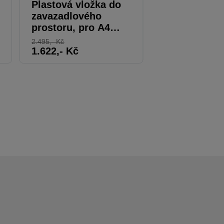
Plastová vložka do
Střešní nosi
zavazadlového
A4 Limuzína
prostoru, pro A4
Limuzína
2.495
,- Kč
10.230
,- Kč
1.622
,- Kč
5.627
,- Kč