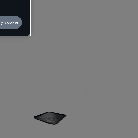
h cookie
9
e.
vá osobní
10
ry cookie