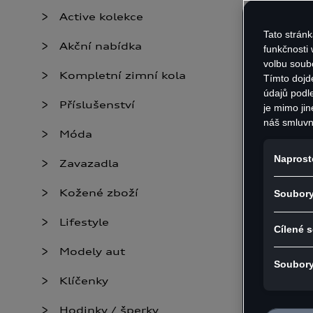
Active kolekce
Tato stránk
Akční nabídka
funkčnosti
volbu soub
Kompletní zimní kola
Tímto dojd
údajů podl
Příslušenství
je mimo jin
náš smluvn
Móda
Spojených 
- Kvalitní č
unii a chy
Naprost
Zavazadla
- S logem A
vyplývat ri
neexistují
- Barva: svě
Kožené zboží
Soubory
mohou bezp
- Rozměry: 
osobních p
Lifestyle
- Materiál:
ukládání s
Cílené 
poskytovate
Modely aut
GDPR souhl
Soubory
Podrobnost
Klíčenky
souborů co
Souhlas mů
Hodinky / šperky