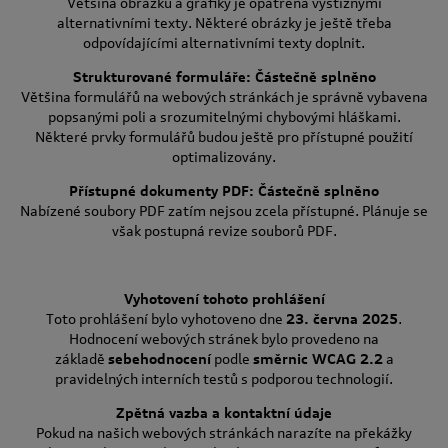
Většina obrázků a grafiky je opatřena výstižnými
alternativními texty. Některé obrázky je ještě třeba
odpovídajícími alternativními texty doplnit.
Strukturované formuláře: Částečně splněno
Většina formulářů na webových stránkách je správně vybavena
popsanými poli a srozumitelnými chybovými hláškami.
Některé prvky formulářů budou ještě pro přístupné použití
optimalizovány.
Přístupné dokumenty PDF: Částečně splněno
Nabízené soubory PDF zatím nejsou zcela přístupné. Plánuje se
však postupná revize souborů PDF.
Vyhotovení tohoto prohlášení
Toto prohlášení bylo vyhotoveno dne
23. června 2025
.
Hodnocení webových stránek bylo provedeno na
základě
sebehodnocení
podle
směrnic WCAG 2.2
a
pravidelných interních testů s podporou technologií.
Zpětná vazba a kontaktní údaje
Pokud na našich webových stránkách narazíte na překážky