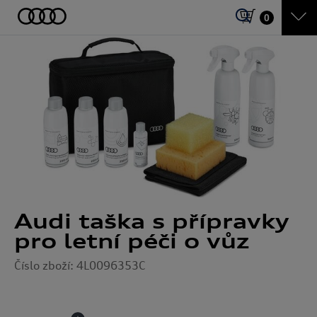
0
Audi taška s přípravky
pro letní péči o vůz
Číslo zboží: 4L0096353C