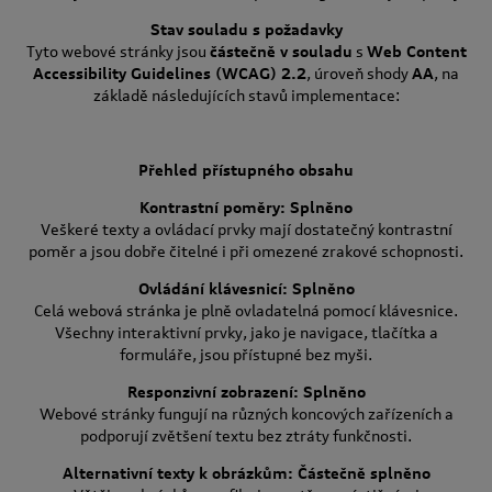
Stav souladu s požadavky
Tyto webové stránky jsou
částečně v souladu
s
Web Content
Accessibility Guidelines (WCAG) 2.2
, úroveň shody
AA
, na
základě následujících stavů implementace:
Přehled přístupného obsahu
Kontrastní poměry: Splněno
Veškeré texty a ovládací prvky mají dostatečný kontrastní
poměr a jsou dobře čitelné i při omezené zrakové schopnosti.
Ovládání klávesnicí: Splněno
Celá webová stránka je plně ovladatelná pomocí klávesnice.
Všechny interaktivní prvky, jako je navigace, tlačítka a
formuláře, jsou přístupné bez myši.
Responzivní zobrazení: Splněno
Webové stránky fungují na různých koncových zařízeních a
podporují zvětšení textu bez ztráty funkčnosti.
Alternativní texty k obrázkům: Částečně splněno