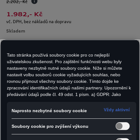
2.202
,- Kč
1.982
,- Kč
vč. DPH, bez nákladů na dopravu
Skladem
Tato stránka používá soubory cookie pro co nejlepší
Počet kusů:
uživatelskou zkušenost. Pro zajištění funkčnosti webu byly
nastaveny nezbytně nutné soubory cookie. Níže si můžete
nastavit volbu souborů cookie vyžadujících souhlas, nebo
rovnou přijmout všechny soubory cookie. Tímto dojde ke
zpracování identifikačních údajů našimi partnery. Upozornění k
Do košíku
předávání údajů podle čl. 49 odst. 1 písm. a) GDPR: Jako
marketingové a výkonnostní soubory cookie je mimo jiné
používán Google Analytics. Nelze vyloučit, že společnost
Vždy aktivní
Naprosto nezbytné soubory cookie
Taška s pečujícími přípravky z černého,
Google Ireland jako náš smluvní partner předává osobní údaje
do USA (zejména společnosti Google LLC). Ve Spojených
kvalitního nylonu obsahuje vše potřebné k
Soubory cookie pro zvýšení výkonu
státech neexistuje úroveň ochrany osobních údajů věcně
dosažení dokonalého výsledku po základním
rovnocenná Evropské unii a chybí rozhodnutí Evropské komise
čištění: