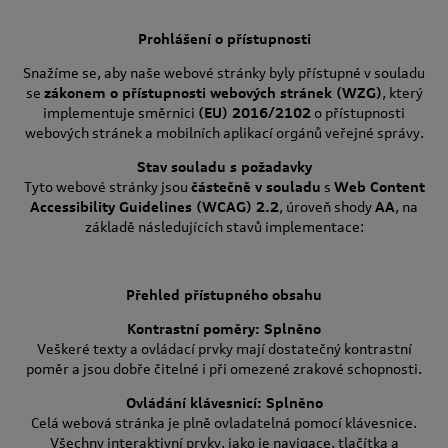
Prohlášení o přístupnosti
Snažíme se, aby naše webové stránky byly přístupné v souladu
se
zákonem o přístupnosti webových stránek (WZG)
, který
implementuje směrnici
(EU) 2016/2102
o přístupnosti
webových stránek a mobilních aplikací orgánů veřejné správy.
Stav souladu s požadavky
Tyto webové stránky jsou
částečně v souladu
s
Web Content
Accessibility Guidelines (WCAG) 2.2
, úroveň shody
AA
, na
základě následujících stavů implementace:
Přehled přístupného obsahu
Kontrastní poměry: Splněno
Veškeré texty a ovládací prvky mají dostatečný kontrastní
poměr a jsou dobře čitelné i při omezené zrakové schopnosti.
Ovládání klávesnicí: Splněno
Celá webová stránka je plně ovladatelná pomocí klávesnice.
Všechny interaktivní prvky, jako je navigace, tlačítka a