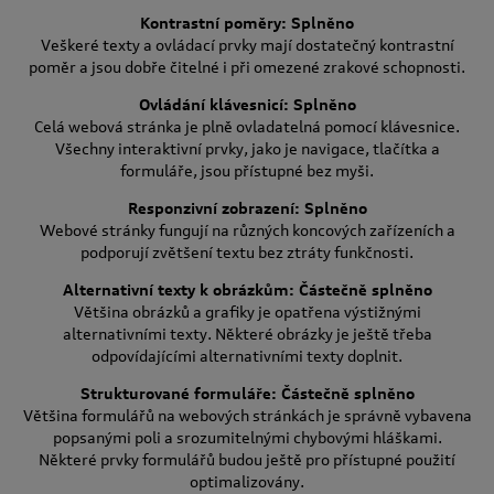
Kontrastní poměry: Splněno
Veškeré texty a ovládací prvky mají dostatečný kontrastní
poměr a jsou dobře čitelné i při omezené zrakové schopnosti.
Ovládání klávesnicí: Splněno
Celá webová stránka je plně ovladatelná pomocí klávesnice.
Všechny interaktivní prvky, jako je navigace, tlačítka a
formuláře, jsou přístupné bez myši.
Responzivní zobrazení: Splněno
Webové stránky fungují na různých koncových zařízeních a
podporují zvětšení textu bez ztráty funkčnosti.
Alternativní texty k obrázkům: Částečně splněno
Většina obrázků a grafiky je opatřena výstižnými
alternativními texty. Některé obrázky je ještě třeba
odpovídajícími alternativními texty doplnit.
Strukturované formuláře: Částečně splněno
Většina formulářů na webových stránkách je správně vybavena
popsanými poli a srozumitelnými chybovými hláškami.
Některé prvky formulářů budou ještě pro přístupné použití
optimalizovány.