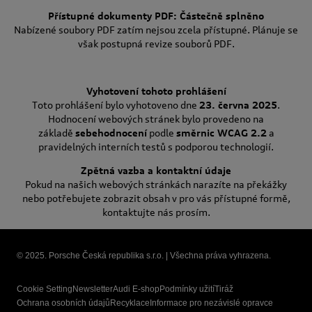
Přístupné dokumenty PDF: Částečně splněno
Nabízené soubory PDF zatím nejsou zcela přístupné. Plánuje se
však postupná revize souborů PDF.
Vyhotovení tohoto prohlášení
Toto prohlášení bylo vyhotoveno dne
23. června 2025
.
Hodnocení webových stránek bylo provedeno na
základě
sebehodnocení
podle
směrnic WCAG 2.2
a
pravidelných interních testů s podporou technologií.
Zpětná vazba a kontaktní údaje
Pokud na našich webových stránkách narazíte na překážky
nebo potřebujete zobrazit obsah v pro vás přístupné formě,
kontaktujte nás prosím.
© 2025. Porsche Česká republika s.r.o. | Všechna práva vyhrazena.
Cookie Setting
Newsletter
Audi E-shop
Podmínky užití
Tiráž
Ochrana osobních údajů
Recyklace
Informace pro nezávislé opravce