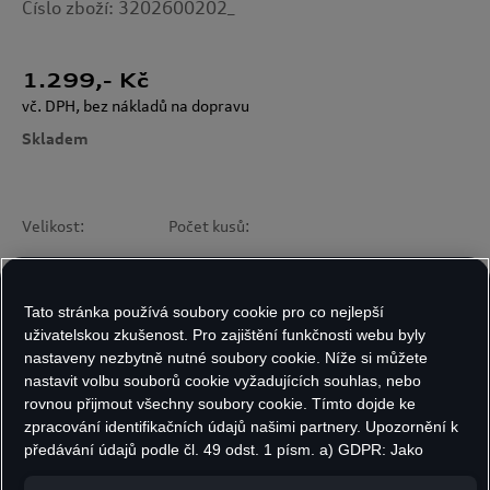
Číslo zboží: 3202600202_
1.299
,- Kč
vč. DPH, bez nákladů na dopravu
Skladem
Velikost:
Počet kusů:
Tato stránka používá soubory cookie pro co nejlepší
uživatelskou zkušenost. Pro zajištění funkčnosti webu byly
Do košíku
nastaveny nezbytně nutné soubory cookie. Níže si můžete
nastavit volbu souborů cookie vyžadujících souhlas, nebo
rovnou přijmout všechny soubory cookie. Tímto dojde ke
Dětská mikina na zip s kapucí Audi Formula One
zpracování identifikačních údajů našimi partnery. Upozornění k
předávání údajů podle čl. 49 odst. 1 písm. a) GDPR: Jako
Team DNA je navržená pro malé nadšence
marketingové a výkonnostní soubory cookie je mimo jiné
rychlosti a motorsportu. Kombinuje moderní