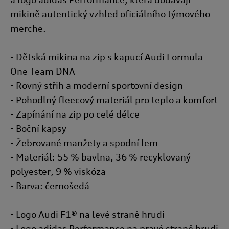
Zásadách používání souborů cookie nebo v Nastavení souborů
mikině autentický vzhled oficiálního týmového
cookie. Nastavení souborů cookie naleznete na konci webové
merche.
stránky.
Google zpracovává osobní údaje
- Dětská mikina na zip s kapucí Audi Formula
One Team DNA
- Rovný střih a moderní sportovní design
- Pohodlný fleecový materiál pro teplo a komfort
- Zapínání na zip po celé délce
- Boční kapsy
- Žebrované manžety a spodní lem
- Materiál: 55 % bavlna, 36 % recyklovaný
polyester, 9 % viskóza
- Barva: černošedá
- Logo Audi F1® na levé straně hrudi
- Logo adidas Performance na pravé straně hrudi