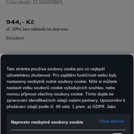
Číslo zboží: 3132600803_
944
,- Kč
vč. DPH, bez nákladů na dopravu
Skladem
Velikost:
Počet kusů:
Tato stránka používá soubory cookie pro co nejlepší
uživatelskou zkušenost. Pro zajištění funkčnosti webu byly
nastaveny nezbytně nutné soubory cookie. Níže si můžete
nastavit volbu souborů cookie vyžadujících souhlas, nebo
Do košíku
rovnou přijmout všechny soubory cookie. Tímto dojde ke
zpracování identifikačních údajů našimi partnery. Upozornění k
předávání údajů podle čl. 49 odst. 1 písm. a) GDPR: Jako
marketingové a výkonnostní soubory cookie je mimo jiné
Pánské tričko Audi Formula One Team DNA
používán Google Analytics. Nelze vyloučit, že společnost
Vždy aktivní
Naprosto nezbytné soubory cookie
Graphic je ideální volbou pro všechny fanoušky
Google Ireland jako náš smluvní partner předává osobní údaje
do USA (zejména společnosti Google LLC). Ve Spojených
Formule 1, kteří chtějí nosit výrazný a autentický