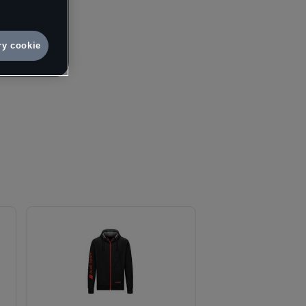
e.
10
vá osobní
ry cookie