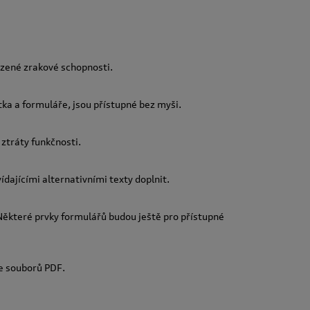
ezené zrakové schopnosti.
tka a formuláře, jsou přístupné bez myši.
ztráty funkčnosti.
ídajícími alternativními texty doplnit.
ěkteré prvky formulářů budou ještě pro přístupné
ze souborů PDF.