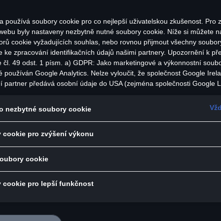
a používá soubory cookie pro co nejlepší uživatelskou zkušenost. Pro z
 webu byly nastaveny nezbytně nutné soubory cookie. Níže si můžete na
orů cookie vyžadujících souhlas, nebo rovnou přijmout všechny soubor
e ke zpracování identifikačních údajů našimi partnery. Upozornění k př
e čl. 49 odst. 1 písm. a) GDPR: Jako marketingové a výkonnostní soub
é používán Google Analytics. Nelze vyloučit, že společnost Google Irel
mírně širšími žebrovanými manžetami u výstřihu
í partner předává osobní údaje do USA (zejména společnosti Google L
státech neexistuje úroveň ochrany osobních údajů věcně rovnocenná 
hodlný střih
bí rozhodnutí Evropské komise o odpovídající ochraně. Z toho pro vás
Vžd
o nezbytné soubory cookie
ní logo Audi Sport vpředu
zika, protože v USA nemůžete účinně uplatnit svá práva subjektu údajů,
dá
 zásady ochrany osobních údajů a nelze vyloučit, že na základě platnýc
 cookie pro zvýšení výkonu
ečnostní orgány USA získat přístup k údajům, přičemž zásahy do vaš
 100 % bavlna
ráv a svobod nejsou omezeny na absolutně nezbytný rozsah. Pokud po
ouborů cookie pro marketingové účely nebo výkonnostních souborů coo
soubory cookie
či:
lům služeb v USA, vyjadřujete tím zároveň v souladu s čl. 49 odst. 1 p
as s předáváním osobních údajů obsažených v příslušných souborech
 pračce na 30 °C
 cookie pro lepší funkčnost
i k souborům cookie používaným pro Google Analytics najdete v Nasta
sušičce
okie na konci webové stránky nebo na jak Google zpracovává osobní ú
žete kdykoli udělit, odmítnout nebo odvolat. Správcem této webové st
okie je Porsche Česká republika s.r.o. Podrobné informace o souborec