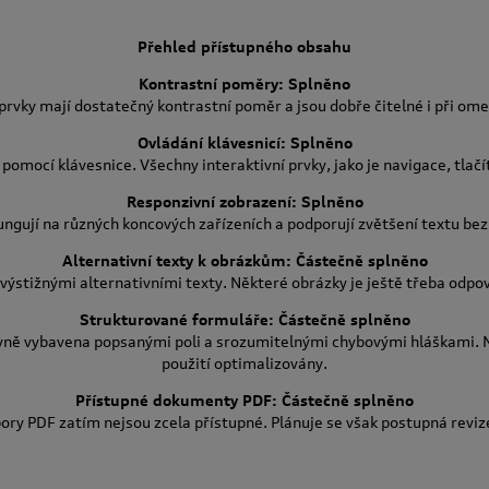
Přehled přístupného obsahu
Kontrastní poměry: Splněno
 prvky mají dostatečný kontrastní poměr a jsou dobře čitelné i při om
Ovládání klávesnicí: Splněno
pomocí klávesnice. Všechny interaktivní prvky, jako je navigace, tlačí
Responzivní zobrazení: Splněno
ngují na různých koncových zařízeních a podporují zvětšení textu bez 
Alternativní texty k obrázkům: Částečně splněno
výstižnými alternativními texty. Některé obrázky je ještě třeba odpov
Strukturované formuláře: Částečně splněno
vně vybavena popsanými poli a srozumitelnými chybovými hláškami. N
použití optimalizovány.
Přístupné dokumenty PDF: Částečně splněno
ry PDF zatím nejsou zcela přístupné. Plánuje se však postupná revi