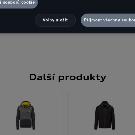
í souborů cookie
v Zásadách používání souborů cookie nebo v Nastavení souborů cooki
souborů cookie naleznete na konci webové stránky.
Google zpracová
Volby uložit
Přijmout všechny soubo
Další
produkty