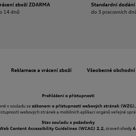
rácení zboží ZDARMA
Standardní dodání
o 14 dnů
do 3 pracovních dn
Reklamace a vrácení zboží
Všeobecné obchodní
Prohlášení o přístupnosti
pné v souladu se
zákonem o přístupnosti webových stránek (WZG)
ístupnosti webových stránek a mobilních aplikací orgánů veřejné sprá
Stav souladu s požadavky
Web Content Accessibility Guidelines (WCAG) 2.2
, úroveň shody
A