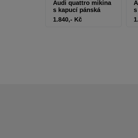
Audi quattro mikina
A
s kapucí pánská
s
1.840
,- Kč
1