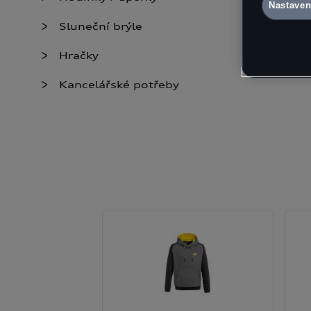
Nastaven
naleznete 
Nastavení 
Sluneční brýle
údaje
Hračky
Kancelářské potřeby