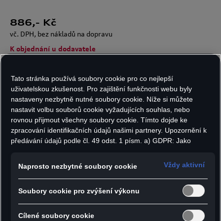
886
,- Kč
vč. DPH, bez nákladů na dopravu
K objednání u dodavatele
Tato stránka používá soubory cookie pro co nejlepší
Velikost:
Počet kusů:
uživatelskou zkušenost. Pro zajištění funkčnosti webu byly
nastaveny nezbytně nutné soubory cookie. Níže si můžete
nastavit volbu souborů cookie vyžadujících souhlas, nebo
rovnou přijmout všechny soubory cookie. Tímto dojde ke
zpracování identifikačních údajů našimi partnery. Upozornění k
Do košíku
předávání údajů podle čl. 49 odst. 1 písm. a) GDPR: Jako
marketingové a výkonnostní soubory cookie je mimo jiné
používán Google Analytics. Nelze vyloučit, že společnost
Vždy aktivní
Naprosto nezbytné soubory cookie
Google Ireland jako náš smluvní partner předává osobní údaje
- Tričko s širokým výstřihem
do USA (zejména společnosti Google LLC). Ve Spojených
Soubory cookie pro zvýšení výkonu
- Skládané manžety na rukávech
státech neexistuje úroveň ochrany osobních údajů věcně
rovnocenná Evropské unii a chybí rozhodnutí Evropské komise
- Úzký žebrovaný lem ve výstřihu
o odpovídající ochraně. Z toho pro vás mohou vyplývat rizika,
Cílené soubory cookie
- Velké logo Audi na hrudi z oboustranných flitrů