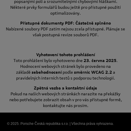
popsanými poli a srozumitelnými chybovými hláškami.
Některé prvky formulářů budou ještě pro přístupné použití
optimalizovány.
Přístupné dokumenty PDF: Částečně splněno
Nabízené soubory PDF zatím nejsou zcela přístupné. Plánuje se
však postupná revize souborů PDF.
Vyhotovení tohoto prohlášení
Toto prohlášení bylo vyhotoveno dne
23. června 2025
.
Hodnocení webových stránek bylo provedeno na
základě
sebehodnocení
podle
směrnic WCAG 2.2
a
pravidelných interních testů s podporou technologií.
Zpětná vazba a kontaktní údaje
Pokud na našich webových stránkách narazíte na překážky
nebo potřebujete zobrazit obsah v pro vás přístupné formě,
kontaktujte nás prosím.
© 2025. Porsche Česká republika s.r.o. | Všechna práva vyhrazena.