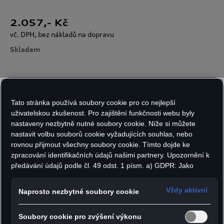
2.057
,- Kč
vč. DPH, bez nákladů na dopravu
Skladem
Počet kusů:
Tato stránka používá soubory cookie pro co nejlepší
uživatelskou zkušenost. Pro zajištění funkčnosti webu byly
nastaveny nezbytně nutné soubory cookie. Níže si můžete
nastavit volbu souborů cookie vyžadujících souhlas, nebo
Do košíku
rovnou přijmout všechny soubory cookie. Tímto dojde ke
zpracování identifikačních údajů našimi partnery. Upozornění k
předávání údajů podle čl. 49 odst. 1 písm. a) GDPR: Jako
marketingové a výkonnostní soubory cookie je mimo jiné
- Všestranný batoh Audi Sport
používán Google Analytics. Nelze vyloučit, že společnost
Vždy aktivní
Naprosto nezbytné soubory cookie
- Velká hlavní přihrádka s dvoucestným zipem
Google Ireland jako náš smluvní partner předává osobní údaje
do USA (zejména společnosti Google LLC). Ve Spojených
- Boční kapsa, např. na láhev s vodou
Soubory cookie pro zvýšení výkonu
státech neexistuje úroveň ochrany osobních údajů věcně
- Přihrádka na zip na vnější straně s