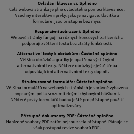
Ovládání klávesnicí: Splněno
Celá webová stránka je plně ovladatelná pomocí klávesnice.
Všechny interaktivní prvky, jako je navigace, tlačítka a
formuláře, jsou přístupné bez myši.
Responzivní zobrazení: Splněno
Webové stránky fungují na různých koncových zařízeních a
podporují zvětšení textu bez ztráty funkčnosti.
Alternativní texty k obrázkům: Částečně splněno
Většina obrázků a grafiky je opatřena výstižnými
alternativními texty. Některé obrázky je ještě třeba
odpovídajícími alternativními texty doplnit.
Strukturované formuláře: Částečně splněno
Většina formulářů na webových stránkách je správně vybavena
popsanými poli a srozumitelnými chybovými hláškami.
Některé prvky formulářů budou ještě pro přístupné použití
optimalizovány.
Přístupné dokumenty PDF: Částečně splněno
Nabízené soubory PDF zatím nejsou zcela přístupné. Plánuje se
však postupná revize souborů PDF.