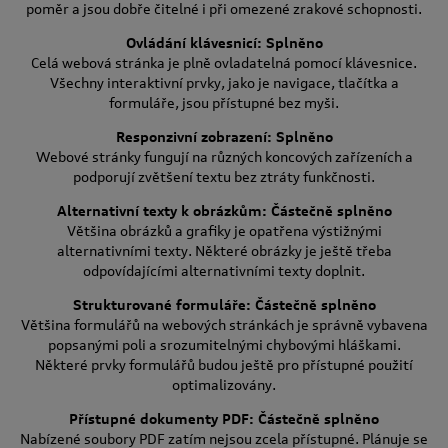
poměr a jsou dobře čitelné i při omezené zrakové schopnosti.
Ovládání klávesnicí: Splněno
Celá webová stránka je plně ovladatelná pomocí klávesnice.
Všechny interaktivní prvky, jako je navigace, tlačítka a
formuláře, jsou přístupné bez myši.
Responzivní zobrazení: Splněno
Webové stránky fungují na různých koncových zařízeních a
podporují zvětšení textu bez ztráty funkčnosti.
Alternativní texty k obrázkům: Částečně splněno
Většina obrázků a grafiky je opatřena výstižnými
alternativními texty. Některé obrázky je ještě třeba
odpovídajícími alternativními texty doplnit.
Strukturované formuláře: Částečně splněno
Většina formulářů na webových stránkách je správně vybavena
popsanými poli a srozumitelnými chybovými hláškami.
Některé prvky formulářů budou ještě pro přístupné použití
optimalizovány.
Přístupné dokumenty PDF: Částečně splněno
Nabízené soubory PDF zatím nejsou zcela přístupné. Plánuje se