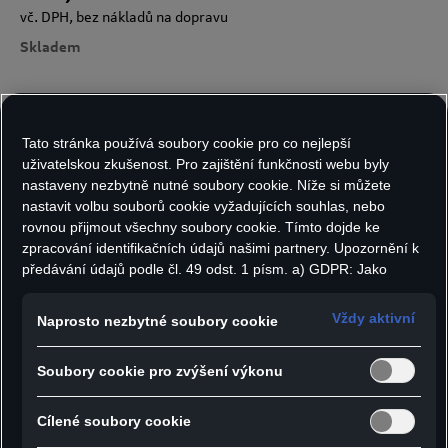
vč. DPH, bez nákladů na dopravu
Skladem
Varianty:
Počet kusů:
Tato stránka používá soubory cookie pro co nejlepší
uživatelskou zkušenost. Pro zajištění funkčnosti webu byly
nastaveny nezbytně nutné soubory cookie. Níže si můžete
nastavit volbu souborů cookie vyžadujících souhlas, nebo
rovnou přijmout všechny soubory cookie. Tímto dojde ke
Do košíku
zpracování identifikačních údajů našimi partnery. Upozornění k
předávání údajů podle čl. 49 odst. 1 písm. a) GDPR: Jako
marketingové a výkonnostní soubory cookie je mimo jiné
- Gekon se jednoduše nasadí na lamely
používán Google Analytics. Nelze vyloučit, že společnost
Vždy aktivní
Naprosto nezbytné soubory cookie
Google Ireland jako náš smluvní partner předává osobní údaje
výstupních otvorů větrání
do USA (zejména společnosti Google LLC). Ve Spojených
- Gekon zajistí aromatickou skořicovou vůni ve
Soubory cookie pro zvýšení výkonu
státech neexistuje úroveň ochrany osobních údajů věcně
vozidle po dobu přibližně 45 dnů
rovnocenná Evropské unii a chybí rozhodnutí Evropské komise
o odpovídající ochraně. Z toho pro vás mohou vyplývat rizika,
- Vůně je zpočátku velmi intenzivní, postupem
Cílené soubory cookie
protože v USA nemůžete účinně uplatnit svá práva subjektu