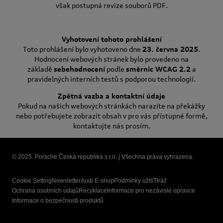
však postupná revize souborů PDF.
Vyhotovení tohoto prohlášení
Toto prohlášení bylo vyhotoveno dne
23. června 2025
.
Hodnocení webových stránek bylo provedeno na
základě
sebehodnocení
podle
směrnic WCAG 2.2
a
pravidelných interních testů s podporou technologií.
Zpětná vazba a kontaktní údaje
Pokud na našich webových stránkách narazíte na překážky
nebo potřebujete zobrazit obsah v pro vás přístupné formě,
kontaktujte nás prosím.
© 2025. Porsche Česká republika s.r.o. | Všechna práva vyhrazena.
Cookie Setting
Newsletter
Audi E-shop
Podmínky užití
Tiráž
Ochrana osobních údajů
Recyklace
Informace pro nezávislé opravce
Informace o bezpečnosti produktů