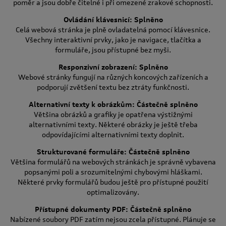
poměr a jsou dobře čitelné i při omezené zrakové schopnosti.
Ovládání klávesnicí: Splněno
Celá webová stránka je plně ovladatelná pomocí klávesnice.
Všechny interaktivní prvky, jako je navigace, tlačítka a
formuláře, jsou přístupné bez myši.
Responzivní zobrazení: Splněno
Webové stránky fungují na různých koncových zařízeních a
podporují zvětšení textu bez ztráty funkčnosti.
Alternativní texty k obrázkům: Částečně splněno
Většina obrázků a grafiky je opatřena výstižnými
alternativními texty. Některé obrázky je ještě třeba
odpovídajícími alternativními texty doplnit.
Strukturované formuláře: Částečně splněno
Většina formulářů na webových stránkách je správně vybavena
popsanými poli a srozumitelnými chybovými hláškami.
Některé prvky formulářů budou ještě pro přístupné použití
optimalizovány.
Přístupné dokumenty PDF: Částečně splněno
Nabízené soubory PDF zatím nejsou zcela přístupné. Plánuje se