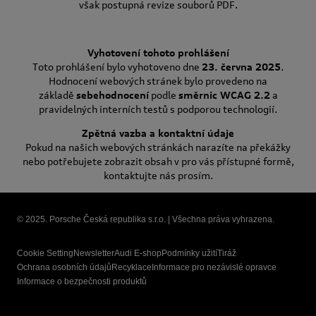
však postupná revize souborů PDF.
Vyhotovení tohoto prohlášení
Toto prohlášení bylo vyhotoveno dne
23. června 2025
.
Hodnocení webových stránek bylo provedeno na
základě
sebehodnocení
podle
směrnic WCAG 2.2
a
pravidelných interních testů s podporou technologií.
Zpětná vazba a kontaktní údaje
Pokud na našich webových stránkách narazíte na překážky
nebo potřebujete zobrazit obsah v pro vás přístupné formě,
kontaktujte nás prosím.
© 2025. Porsche Česká republika s.r.o. | Všechna práva vyhrazena.
Cookie Setting
Newsletter
Audi E-shop
Podmínky užití
Tiráž
Ochrana osobních údajů
Recyklace
Informace pro nezávislé opravce
Informace o bezpečnosti produktů