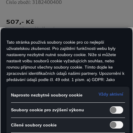
Číslo zboží: 3182400400
507
,- Kč
vč. DPH, bez nákladů na dopravu
Skladem v omezeném množství
Tato stránka používá soubory cookie pro co nejlepší
uživatelskou zkušenost. Pro zajištění funkčnosti webu byly
nastaveny nezbytně nutné soubory cookie. Níže si můžete
nastavit volbu souborů cookie vyžadujících souhlas, nebo
Varianty:
Počet kusů:
rovnou přijmout všechny soubory cookie. Tímto dojde ke
zpracování identifikačních údajů našimi partnery. Upozornění k
předávání údajů podle čl. 49 odst. 1 písm. a) GDPR: Jako
marketingové a výkonnostní soubory cookie je mimo jiné
Do košíku
používán Google Analytics. Nelze vyloučit, že společnost
Vždy aktivní
Naprosto nezbytné soubory cookie
Google Ireland jako náš smluvní partner předává osobní údaje
do USA (zejména společnosti Google LLC). Ve Spojených
Soubory cookie pro zvýšení výkonu
státech neexistuje úroveň ochrany osobních údajů věcně
- Klíčenka s textilním poutkem a karabinou z
rovnocenná Evropské unii a chybí rozhodnutí Evropské komise
o odpovídající ochraně. Z toho pro vás mohou vyplývat rizika,
nerezové oceli
Cílené soubory cookie
protože v USA nemůžete účinně uplatnit svá práva subjektu
- Vyšívané logo Audi Sport na textilním poutku