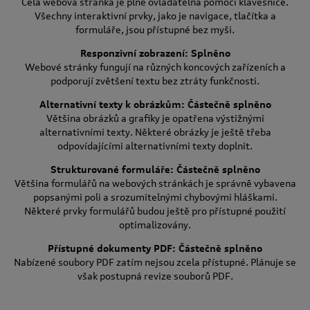
Celá webová stránka je plně ovladatelná pomocí klávesnice.
Všechny interaktivní prvky, jako je navigace, tlačítka a
formuláře, jsou přístupné bez myši.
Responzivní zobrazení: Splněno
Webové stránky fungují na různých koncových zařízeních a
podporují zvětšení textu bez ztráty funkčnosti.
Alternativní texty k obrázkům: Částečně splněno
Většina obrázků a grafiky je opatřena výstižnými
alternativními texty. Některé obrázky je ještě třeba
odpovídajícími alternativními texty doplnit.
Strukturované formuláře: Částečně splněno
Většina formulářů na webových stránkách je správně vybavena
popsanými poli a srozumitelnými chybovými hláškami.
Některé prvky formulářů budou ještě pro přístupné použití
optimalizovány.
Přístupné dokumenty PDF: Částečně splněno
Nabízené soubory PDF zatím nejsou zcela přístupné. Plánuje se
však postupná revize souborů PDF.