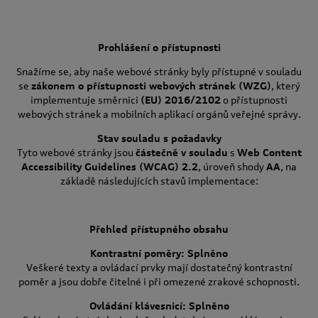
Prohlášení o přístupnosti
Snažíme se, aby naše webové stránky byly přístupné v souladu
se
zákonem o přístupnosti webových stránek (WZG)
, který
implementuje směrnici
(EU) 2016/2102
o přístupnosti
webových stránek a mobilních aplikací orgánů veřejné správy.
Stav souladu s požadavky
Tyto webové stránky jsou
částečně v souladu
s
Web Content
Accessibility Guidelines (WCAG) 2.2
, úroveň shody
AA
, na
základě následujících stavů implementace:
Přehled přístupného obsahu
Kontrastní poměry: Splněno
Veškeré texty a ovládací prvky mají dostatečný kontrastní
poměr a jsou dobře čitelné i při omezené zrakové schopnosti.
Ovládání klávesnicí: Splněno