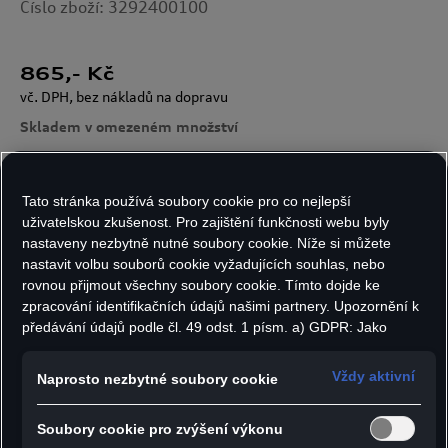
Číslo zboží: 3292400100
865
,- Kč
vč. DPH, bez nákladů na dopravu
Skladem v omezeném množství
Tato stránka používá soubory cookie pro co nejlepší
Počet kusů:
uživatelskou zkušenost. Pro zajištění funkčnosti webu byly
nastaveny nezbytně nutné soubory cookie. Níže si můžete
nastavit volbu souborů cookie vyžadujících souhlas, nebo
rovnou přijmout všechny soubory cookie. Tímto dojde ke
zpracování identifikačních údajů našimi partnery. Upozornění k
Do košíku
předávání údajů podle čl. 49 odst. 1 písm. a) GDPR: Jako
marketingové a výkonnostní soubory cookie je mimo jiné
používán Google Analytics. Nelze vyloučit, že společnost
Vždy aktivní
Naprosto nezbytné soubory cookie
- Pikniková deka v červené barvě s černou spodní
Google Ireland jako náš smluvní partner předává osobní údaje
do USA (zejména společnosti Google LLC). Ve Spojených
stranou
Soubory cookie pro zvýšení výkonu
státech neexistuje úroveň ochrany osobních údajů věcně
- Prošívaný kosočtvercový motiv Audi Sport a