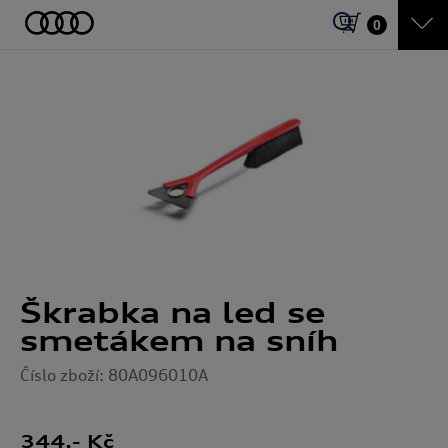
0
Škrabka na led se
smetákem na sníh
Číslo zboží: 80A096010A
344
,- Kč