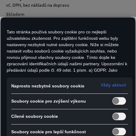
vč. DPH, bez nákladů na dopravu
Skladem
Tato stránka používá soubory cookie pro co nejlepší
Počet kusů:
uživatelskou zkušenost. Pro zajištění funkčnosti webu byly
nastaveny nezbytně nutné soubory cookie. Níže si můžete
nastavit volbu souborů cookie vyžadujících souhlas, nebo
rovnou přijmout všechny soubory cookie. Tímto dojde ke
zpracování identifikačních údajů našimi partnery. Upozornění k
Do košíku
předávání údajů podle čl. 49 odst. 1 písm. a) GDPR: Jako
marketingové a výkonnostní soubory cookie je mimo jiné
používán Google Analytics. Nelze vyloučit, že společnost
Vždy aktivní
Naprosto nezbytné soubory cookie
Google Ireland jako náš smluvní partner předává osobní údaje
do USA (zejména společnosti Google LLC). Ve Spojených
Soubory cookie pro zvýšení výkonu
státech neexistuje úroveň ochrany osobních údajů věcně
rovnocenná Evropské unii a chybí rozhodnutí Evropské komise
o odpovídající ochraně. Z toho pro vás mohou vyplývat rizika,
Cílené soubory cookie
protože v USA nemůžete účinně uplatnit svá práva subjektu
údajů, v USA neexistují zásady ochrany osobních údajů a nelze
Soubory cookie pro lepší funkčnost
vyloučit, že na základě platných zákonů mohou bezpečnostní