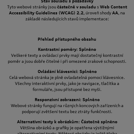
Stav souladu s požadavky
Tyto webové stránky jsou
částečně v souladu
s
Web Content
Accessibility Guidelines (WCAG) 2.2
, úroveň shody
AA
, na
základě následujících stavů implementace:
Přehled přístupného obsahu
Kontrastní poměry: Splněno
Veškeré texty a ovládací prvky mají dostatečný kontrastní
poměr a jsou dobře čitelné i při omezené zrakové schopnosti.
Ovládání klávesnicí: Splněno
Celá webová stránka je plně ovladatelná pomocí klávesnice.
Všechny interaktivní prvky, jako je navigace, tlačítka a
formuláře, jsou přístupné bez myši.
Responzivní zobrazení: Splněno
Webové stránky fungují na různých koncových zařízeních a
podporují zvětšení textu bez ztráty funkčnosti.
Alternativní texty k obrázkům: Částečně splněno
Většina obrázků a grafiky je opatřena výstižnými
alternativními texty. Některé obrázky je ještě třeba