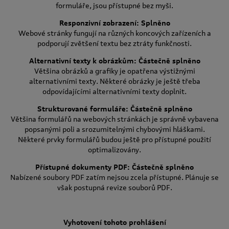
formuláře, jsou přístupné bez myši.
Responzivní zobrazení: Splněno
Webové stránky fungují na různých koncových zařízeních a
podporují zvětšení textu bez ztráty funkčnosti.
Alternativní texty k obrázkům: Částečně splněno
Většina obrázků a grafiky je opatřena výstižnými
alternativními texty. Některé obrázky je ještě třeba
odpovídajícími alternativními texty doplnit.
Strukturované formuláře: Částečně splněno
Většina formulářů na webových stránkách je správně vybavena
popsanými poli a srozumitelnými chybovými hláškami.
Některé prvky formulářů budou ještě pro přístupné použití
optimalizovány.
Přístupné dokumenty PDF: Částečně splněno
Nabízené soubory PDF zatím nejsou zcela přístupné. Plánuje se
však postupná revize souborů PDF.
Vyhotovení tohoto prohlášení