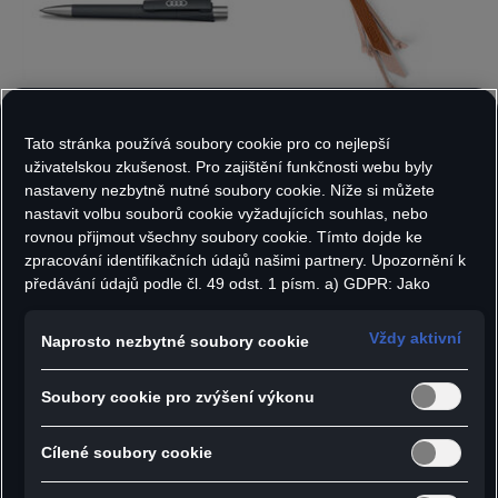
Tato stránka používá soubory cookie pro co nejlepší
Kancelářské potřeby
Klíčenky
uživatelskou zkušenost. Pro zajištění funkčnosti webu byly
nastaveny nezbytně nutné soubory cookie. Níže si můžete
nastavit volbu souborů cookie vyžadujících souhlas, nebo
rovnou přijmout všechny soubory cookie. Tímto dojde ke
zpracování identifikačních údajů našimi partnery. Upozornění k
předávání údajů podle čl. 49 odst. 1 písm. a) GDPR: Jako
marketingové a výkonnostní soubory cookie je mimo jiné
používán Google Analytics. Nelze vyloučit, že společnost
Vždy aktivní
Naprosto nezbytné soubory cookie
Google Ireland jako náš smluvní partner předává osobní údaje
do USA (zejména společnosti Google LLC). Ve Spojených
Soubory cookie pro zvýšení výkonu
státech neexistuje úroveň ochrany osobních údajů věcně
Kožené zboží
Lifestyle
rovnocenná Evropské unii a chybí rozhodnutí Evropské komise
o odpovídající ochraně. Z toho pro vás mohou vyplývat rizika,
Cílené soubory cookie
protože v USA nemůžete účinně uplatnit svá práva subjektu
údajů, v USA neexistují zásady ochrany osobních údajů a nelze