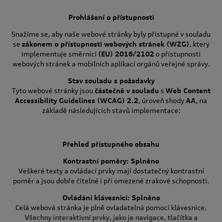
Prohlášení o přístupnosti
Snažíme se, aby naše webové stránky byly přístupné v souladu
se
zákonem o přístupnosti webových stránek (WZG)
, který
implementuje směrnici
(EU) 2016/2102
o přístupnosti
webových stránek a mobilních aplikací orgánů veřejné správy.
Stav souladu s požadavky
Tyto webové stránky jsou
částečně v souladu
s
Web Content
Accessibility Guidelines (WCAG) 2.2
, úroveň shody
AA
, na
základě následujících stavů implementace:
Přehled přístupného obsahu
Kontrastní poměry: Splněno
Veškeré texty a ovládací prvky mají dostatečný kontrastní
poměr a jsou dobře čitelné i při omezené zrakové schopnosti.
Ovládání klávesnicí: Splněno
Celá webová stránka je plně ovladatelná pomocí klávesnice.
Všechny interaktivní prvky, jako je navigace, tlačítka a