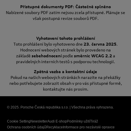
Přístupné dokumenty PDF: Částečně splněno
Nabízené soubory PDF zatím nejsou zcela přístupné. Plánuje se
však postupná revize souborů PDF.
Vyhotovení tohoto prohlášení
Toto prohlášení bylo vyhotoveno dne
23. června 2025
.
Hodnocení webových stránek bylo provedeno na
základě
sebehodnocení
podle
směrnic WCAG 2.2
a
pravidelných interních testů s podporou technologií.
Zpětná vazba a kontaktní údaje
Pokud na našich webových stránkách narazíte na překážky
nebo potřebujete zobrazit obsah v pro vás přístupné formě,
kontaktujte nás prosím.
© 2025. Porsche Česká republika s.r.o. | Všechna práva vyhrazena.
Cookie Setting
Newsletter
Audi E-shop
Podmínky užití
Tiráž
Ochrana osobních údajů
Recyklace
Informace pro nezávislé opravce