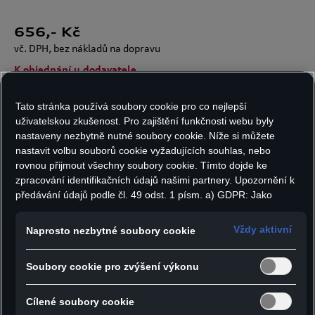
656
,- Kč
vč. DPH, bez nákladů na dopravu
K objednání u dodavatele
Tato stránka používá soubory cookie pro co nejlepší
uživatelskou zkušenost. Pro zajištění funkčnosti webu byly
Počet kusů:
nastaveny nezbytně nutné soubory cookie. Níže si můžete
nastavit volbu souborů cookie vyžadujících souhlas, nebo
rovnou přijmout všechny soubory cookie. Tímto dojde ke
zpracování identifikačních údajů našimi partnery. Upozornění k
předávání údajů podle čl. 49 odst. 1 písm. a) GDPR: Jako
Do košíku
marketingové a výkonnostní soubory cookie je mimo jiné
používán Google Analytics. Nelze vyloučit, že společnost
Vždy aktivní
Naprosto nezbytné soubory cookie
Google Ireland jako náš smluvní partner předává osobní údaje
- Vysoce kvalitní porcelánový hrnek
do USA (zejména společnosti Google LLC). Ve Spojených
Soubory cookie pro zvýšení výkonu
státech neexistuje úroveň ochrany osobních údajů věcně
- Vyroben v Evropě
rovnocenná Evropské unii a chybí rozhodnutí Evropské komise
- Motiv „Kaipola 86“ a nápis quattro na vnější
o odpovídající ochraně. Z toho pro vás mohou vyplývat rizika,
Cílené soubory cookie
straně hrnku
protože v USA nemůžete účinně uplatnit svá práva subjektu