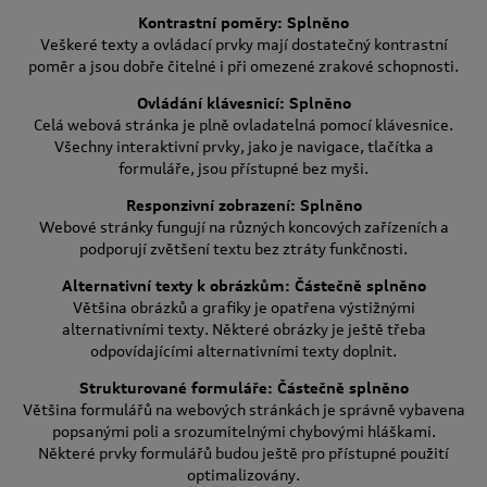
Kontrastní poměry: Splněno
Veškeré texty a ovládací prvky mají dostatečný kontrastní
poměr a jsou dobře čitelné i při omezené zrakové schopnosti.
Ovládání klávesnicí: Splněno
Celá webová stránka je plně ovladatelná pomocí klávesnice.
Všechny interaktivní prvky, jako je navigace, tlačítka a
formuláře, jsou přístupné bez myši.
Responzivní zobrazení: Splněno
Webové stránky fungují na různých koncových zařízeních a
podporují zvětšení textu bez ztráty funkčnosti.
Alternativní texty k obrázkům: Částečně splněno
Většina obrázků a grafiky je opatřena výstižnými
alternativními texty. Některé obrázky je ještě třeba
odpovídajícími alternativními texty doplnit.
Strukturované formuláře: Částečně splněno
Většina formulářů na webových stránkách je správně vybavena
popsanými poli a srozumitelnými chybovými hláškami.
Některé prvky formulářů budou ještě pro přístupné použití
optimalizovány.