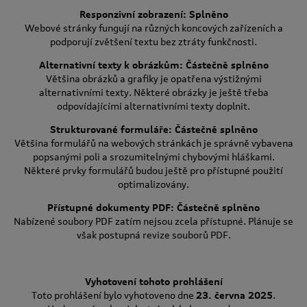
Responzivní zobrazení: Splněno
Webové stránky fungují na různých koncových zařízeních a
podporují zvětšení textu bez ztráty funkčnosti.
Alternativní texty k obrázkům: Částečně splněno
Většina obrázků a grafiky je opatřena výstižnými
alternativními texty. Některé obrázky je ještě třeba
odpovídajícími alternativními texty doplnit.
Strukturované formuláře: Částečně splněno
Většina formulářů na webových stránkách je správně vybavena
popsanými poli a srozumitelnými chybovými hláškami.
Některé prvky formulářů budou ještě pro přístupné použití
optimalizovány.
Přístupné dokumenty PDF: Částečně splněno
Nabízené soubory PDF zatím nejsou zcela přístupné. Plánuje se
však postupná revize souborů PDF.
Vyhotovení tohoto prohlášení
Toto prohlášení bylo vyhotoveno dne
23. června 2025
.