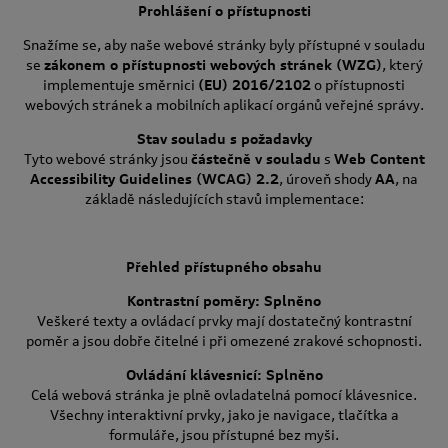
Prohlášení o přístupnosti
Snažíme se, aby naše webové stránky byly přístupné v souladu
se
zákonem o přístupnosti webových stránek (WZG)
, který
implementuje směrnici
(EU) 2016/2102
o přístupnosti
webových stránek a mobilních aplikací orgánů veřejné správy.
Stav souladu s požadavky
Tyto webové stránky jsou
částečně v souladu
s
Web Content
Accessibility Guidelines (WCAG) 2.2
, úroveň shody
AA
, na
základě následujících stavů implementace:
Přehled přístupného obsahu
Kontrastní poměry: Splněno
Veškeré texty a ovládací prvky mají dostatečný kontrastní
poměr a jsou dobře čitelné i při omezené zrakové schopnosti.
Ovládání klávesnicí: Splněno
Celá webová stránka je plně ovladatelná pomocí klávesnice.
Všechny interaktivní prvky, jako je navigace, tlačítka a
formuláře, jsou přístupné bez myši.