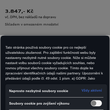
3.847
,- Kč
vč. DPH, bez nákladů na dopravu
Skladem v omezeném množství
Velikost:
Počet kusů:
Tato stránka používá soubory cookie pro co nejlepší
uživatelskou zkušenost. Pro zajištění funkčnosti webu byly
nastaveny nezbytně nutné soubory cookie. Níže si můžete
nastavit volbu souborů cookie vyžadujících souhlas, nebo
rovnou přijmout všechny soubory cookie. Tímto dojde ke
Do košíku
zpracování identifikačních údajů našimi partnery. Upozornění k
předávání údajů podle čl. 49 odst. 1 písm. a) GDPR: Jako
marketingové a výkonnostní soubory cookie je mimo jiné
- Outdoorová softshellová mikina s kapucí,
používán Google Analytics. Nelze vyloučit, že společnost
Vždy aktivní
Naprosto nezbytné soubory cookie
Google Ireland jako náš smluvní partner předává osobní údaje
mírně oversized, unisex
do USA (zejména společnosti Google LLC). Ve Spojených
- Vnitřní strana s měkkým fleecem ve světle
Soubory cookie pro zvýšení výkonu
státech neexistuje úroveň ochrany osobních údajů věcně
hnědé barvě
rovnocenná Evropské unii a chybí rozhodnutí Evropské komise