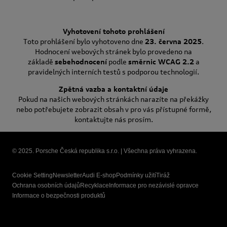
Vyhotovení tohoto prohlášení
Toto prohlášení bylo vyhotoveno dne
23. června 2025
.
Hodnocení webových stránek bylo provedeno na
základě
sebehodnocení
podle
směrnic WCAG 2.2
a
pravidelných interních testů s podporou technologií.
Zpětná vazba a kontaktní údaje
Pokud na našich webových stránkách narazíte na překážky
nebo potřebujete zobrazit obsah v pro vás přístupné formě,
kontaktujte nás prosím.
© 2025. Porsche Česká republika s.r.o. | Všechna práva vyhrazena.
Cookie Setting
Newsletter
Audi E-shop
Podmínky užití
Tiráž
Ochrana osobních údajů
Recyklace
Informace pro nezávislé opravce
Informace o bezpečnosti produktů