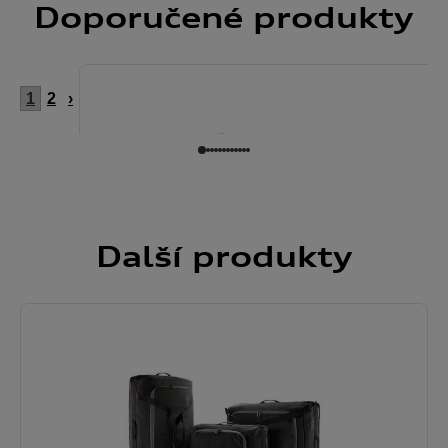
Doporučené
produkty
1
2
›
Další
produkty
Taška do střešního boxu, vel. S
1.732
,- Kč