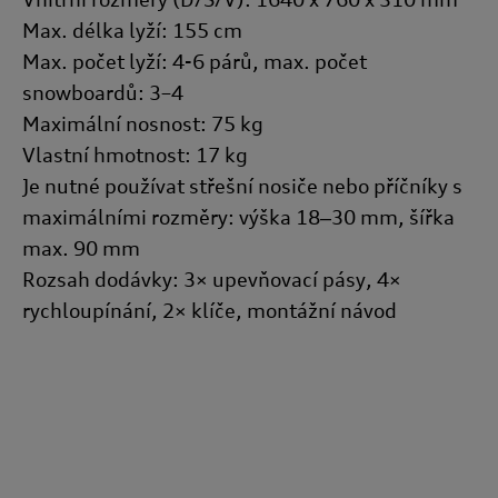
Zásadách používání souborů cookie nebo v Nastavení souborů
Max. délka lyží: 155 cm
cookie. Nastavení souborů cookie naleznete na konci webové
stránky.
Google zpracovává osobní údaje
Max. počet lyží: 4-6 párů, max. počet
snowboardů: 3–4
Maximální nosnost: 75 kg
Vlastní hmotnost: 17 kg
Je nutné používat střešní nosiče nebo příčníky s
maximálními rozměry: výška 18‒30 mm, šířka
max. 90 mm
Rozsah dodávky: 3× upevňovací pásy, 4×
rychloupínání, 2× klíče, montážní návod