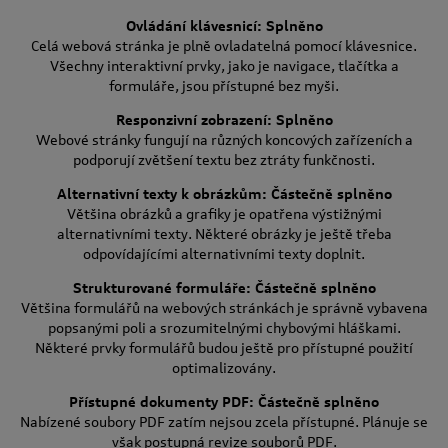
Ovládání klávesnicí: Splněno
Celá webová stránka je plně ovladatelná pomocí klávesnice.
Všechny interaktivní prvky, jako je navigace, tlačítka a
formuláře, jsou přístupné bez myši.
Responzivní zobrazení: Splněno
Webové stránky fungují na různých koncových zařízeních a
podporují zvětšení textu bez ztráty funkčnosti.
Alternativní texty k obrázkům: Částečně splněno
Většina obrázků a grafiky je opatřena výstižnými
alternativními texty. Některé obrázky je ještě třeba
odpovídajícími alternativními texty doplnit.
Strukturované formuláře: Částečně splněno
Většina formulářů na webových stránkách je správně vybavena
popsanými poli a srozumitelnými chybovými hláškami.
Některé prvky formulářů budou ještě pro přístupné použití
optimalizovány.
Přístupné dokumenty PDF: Částečně splněno
Nabízené soubory PDF zatím nejsou zcela přístupné. Plánuje se
však postupná revize souborů PDF.