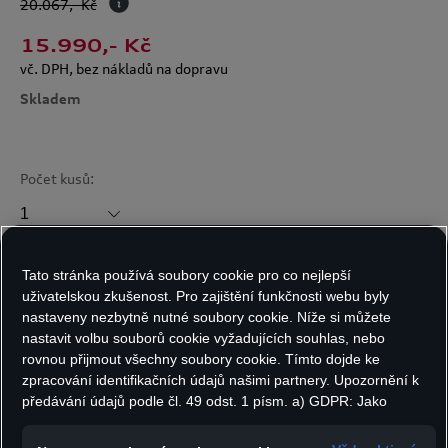
20.067
,- Kč
15.990
,- Kč
vč. DPH, bez nákladů na dopravu
Skladem
Počet kusů:
Tato stránka používá soubory cookie pro co nejlepší
Do košíku
uživatelskou zkušenost. Pro zajištění funkčnosti webu byly
nastaveny nezbytně nutné soubory cookie. Níže si můžete
nastavit volbu souborů cookie vyžadujících souhlas, nebo
rovnou přijmout všechny soubory cookie. Tímto dojde ke
Nový design Audi s vylepšenou aerodynamikou
zpracování identifikačních údajů našimi partnery. Upozornění k
díky plochému, sportovnímu vzhledu. Luxusní
předávání údajů podle čl. 49 odst. 1 písm. a) GDPR: Jako
vzhled s viditelnými spojovacími prvky.
marketingové a výkonnostní soubory cookie je mimo jiné
používán Google Analytics. Nelze vyloučit, že společnost
Uzamykatelný a oboustranně otevíratelný pro