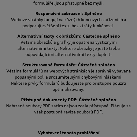
formuláře, jsou přístupné bez myši.
Responzivní zobrazení: Splněno
Webové stránky fungují na různých koncových zařízeních a
podporují zvětšení textu bez ztráty funkčnosti.
Alternativní texty k obrázkům: Částečně splněno
Většina obrázků a grafiky je opatřena výstižnými
alternativními texty. Některé obrázky je ještě třeba
odpovídajícími alternativními texty doplnit.
Strukturované formuláře: Částečně splněno
Většina formulářů na webových stránkách je správně vybavena
popsanými poli a srozumitelnými chybovými hláškami.
Některé prvky formulářů budou ještě pro přístupné použití
optimalizovány.
Přístupné dokumenty PDF: Částečně splněno
Nabízené soubory PDF zatím nejsou zcela přístupné. Plánuje se
však postupná revize souborů PDF.
Vyhotovení tohoto prohlášení