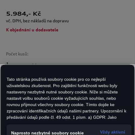
5.984
,- Kč
vč. DPH, bez nákladů na dopravu
K objednání u dodavatele
Počet kusů:
Tato stránka používá soubory cookie pro co nejlepší
Do košíku
uživatelskou zkušenost. Pro zajištění funkčnosti webu byly
nastaveny nezbytně nutné soubory cookie. Níže si můžete
nastavit volbu souborů cookie vyžadujících souhlas, nebo
rovnou přijmout všechny soubory cookie. Tímto dojde ke
- Držák jízdních kol se skládá z eloxovaného
zpracování identifikačních údajů našimi partnery. Upozornění k
hliníkového profilu, je uzamykatelný a pomocí
předávání údajů podle čl. 49 odst. 1 písm. a) GDPR: Jako
marketingové a výkonnostní soubory cookie je mimo jiné
otočného knoflíku se dá jednoduše přizpůsobit
používán Google Analytics. Nelze vyloučit, že společnost
Vždy aktivní
Naprosto nezbytné soubory cookie
na výšku střechy