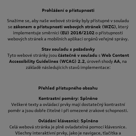
Prohlášení o přístupnosti
Snažíme se, aby naše webové stránky byly přístupné v souladu
se
zákonem o přístupnosti webových stránek (WZG)
, který
implementuje směrnici
(EU) 2016/2102
o přístupnosti
webových stránek a mobilních aplikací orgánů veřejné správy.
Stav souladu s požadavky
Tyto webové stránky jsou
částečně v souladu
s
Web Content
Accessibility Guidelines (WCAG) 2.2
, úroveň shody
AA
, na
základě následujících stavů implementace:
Přehled přístupného obsahu
Kontrastní poměry: Splněno
Veškeré texty a ovládací prvky mají dostatečný kontrastní
poměr a jsou dobře čitelné i při omezené zrakové schopnosti.
Ovládání klávesnicí: Splněno
Celá webová stránka je plně ovladatelná pomocí klávesnice.
Všechny interaktivní prvky, jako je navigace, tlačítka a